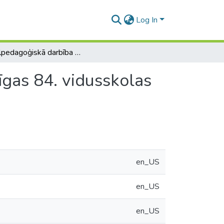
Log In
Sociālpedagoģiskā darbība mobinga mazināšanā Rīgas 84. vidusskolas 7.- 8. klasēs
gas 84. vidusskolas
en_US
en_US
en_US