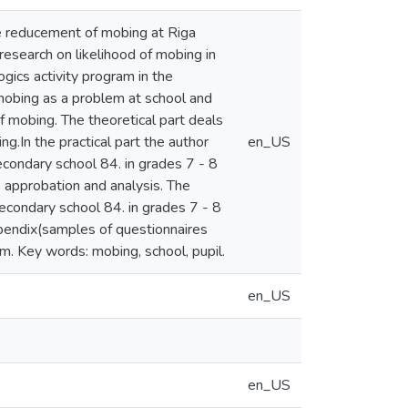
he reducement of mobing at Riga
research on likelihood of mobing in
ics activity program in the
mobing as a problem at school and
f mobing. The theoretical part deals
g.In the practical part the author
en_US
econdary school 84. in grades 7 - 8
s approbation and analysis. The
econdary school 84. in grades 7 - 8
appendix(samples of questionnaires
m. Key words: mobing, school, pupil.
en_US
en_US