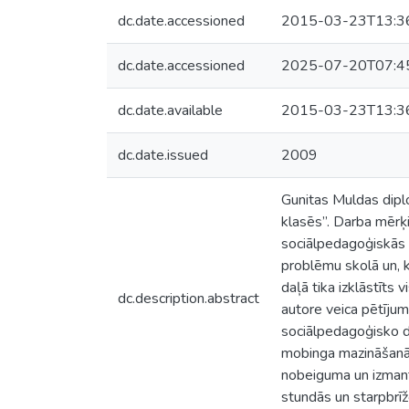
dc.date.accessioned
2015-03-23T13:3
dc.date.accessioned
2025-07-20T07:4
dc.date.available
2015-03-23T13:3
dc.date.issued
2009
Gunitas Muldas dipl
klasēs”. Darba mērķi
sociālpedagoģiskās 
problēmu skolā un, k
daļā tika izklāstīts
dc.description.abstract
autore veica pētījumu
sociālpedagoģisko d
mobinga mazināšanā 
nobeiguma un izmant
stundās un starpbrīž