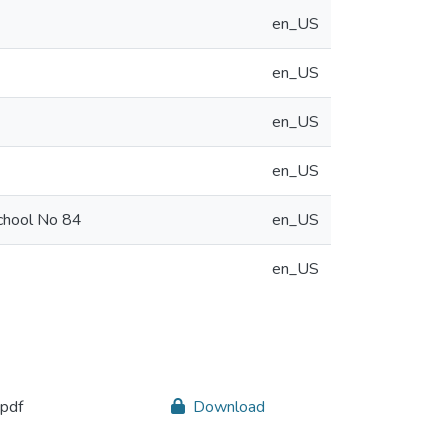
en_US
en_US
en_US
en_US
school No 84
en_US
en_US
pdf
Download