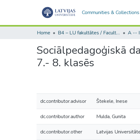
Communities & Collections
Home
B4 – LU fakultātes / Faculties of the UL
Sociālpedagoģiskā da
7.- 8. klasēs
dc.contributor.advisor
Štekele, Inese
dc.contributor.author
Mulda, Gunita
dc.contributor.other
Latvijas Universitāt