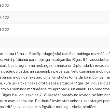
6:32Z
5:42Z
6:32Z
omdarba tēma ir ”Sociālpedagoģiskā darbība mobinga mazināšanā 
s: veikt pētījumu par mobinga iespējamību Rīgas 84. vidusskolas 7
darbības programmu mobinga mazināšanā. Diplomdarba ievadā da
a pedējos gados arī sabiedrība pievērsusi lielu uzmanību mobinga
 vispārīgs mobinga raksturojums, un skolas loma darbā mobinga ma
, kura laikā tika noskaidrota esošā situācija Rīgas 84 vidusskolas,
arbību mobinga mazināšanā, to aprobāciju un analīzi. Diplomdarb
Rīgas 84. vidusskolas 7.-8. klasēs” sastāv no ievada, sešām n
oto avotu saraksta. Pielikumā ievietotas anketu un aptaujas pa
os kritēriju veidlapa. Atslēgvārdi: mobings, skola, skolēns