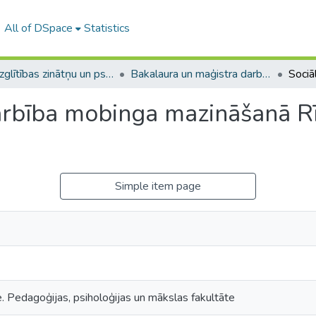
All of DSpace
Statistics
A -- Izglītības zinātņu un psiholoģijas fakultāte / Faculty of Education Sciences and Psychology
Bakalaura un maģistra darbi (PPMF) / Bachelor's and Master's theses
rbība mobinga mazināšanā Rī
Simple item page
e. Pedagoģijas, psiholoģijas un mākslas fakultāte