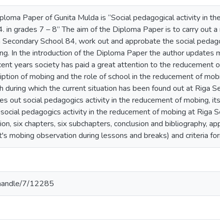
ploma Paper of Gunita Mulda is “Social pedagogical activity in t
 in grades 7 – 8” The aim of the Diploma Paper is to carry out a 
a Secondary School 84, work out and approbate the social pedagog
g. In the introduction of the Diploma Paper the author updates 
ecent years society has paid a great attention to the reducement o
iption of mobing and the role of school in the reducement of mobin
ch during which the current situation has been found out at Riga S
ies out social pedagogics activity in the reducement of mobing, it
social pedagogics activity in the reducement of mobing at Riga S
tion, six chapters, six subchapters, conclusion and bibliography, 
's mobing observation during lessons and breaks) and criteria for
v/handle/7/12285