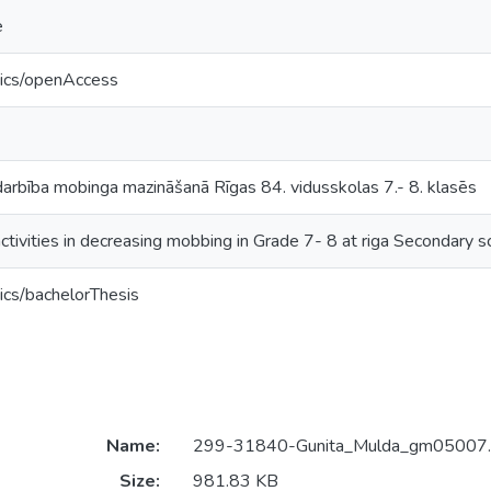
e
tics/openAccess
arbība mobinga mazināšanā Rīgas 84. vidusskolas 7.- 8. klasēs
ctivities in decreasing mobbing in Grade 7- 8 at riga Secondary 
ics/bachelorThesis
Name:
299-31840-Gunita_Mulda_gm05007.
Size:
981.83 KB