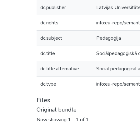
dc.publisher
Latvijas Universitāt
dc.rights
info:eu-repo/seman
dc.subject
Pedagoģija
dc.title
Sociālpedagoģiskā d
dc.title.alternative
Social pedagogical a
dc.type
info:eu-repo/semant
Files
Original bundle
Now showing
1 - 1 of 1