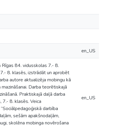
en_US
Rīgas 84. vidusskolas 7.- 8.
.- 8. klasēs, izstrādāt un aprobēt
rba autore aktualizēja mobingu kā
 mazināšanai. Darba teorētiskajā
zināšanā. Praktiskajā daļā darba
en_US
 7.- 8. klasēs. Veica
s ”Sociālpedagoģiskā darbība
odaļām, sešām apakšnodaļām,
raugi, skolēna mobinga novērošana