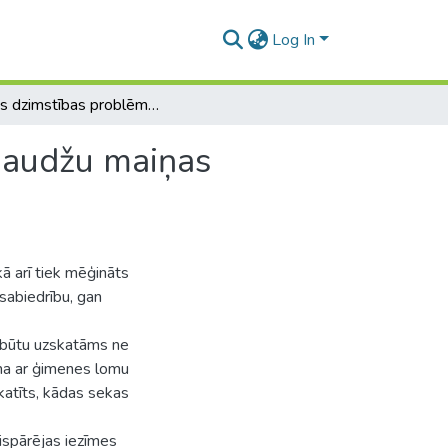
Log In
Zemās dzimstības problēma Japānā: sabiedrības paaudžu maiņas rezultāts
aaudžu maiņas
ā arī tiek mēģināts
sabiedrību, gan
s būtu uzskatāms ne
āma ar ģimenes lomu
skatīts, kādas sekas
vispārējas iezīmes