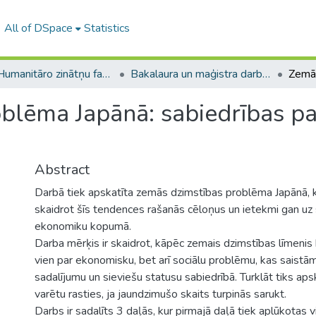
All of DSpace
Statistics
A -- Humanitāro zinātņu fakultāte / Faculty of Humanities
Bakalaura un maģistra darbi (HZF) / Bachelor's and Master's theses
blēma Japānā: sabiedrības p
Abstract
Darbā tiek apskatīta zemās dzimstības problēma Japānā, k
skaidrot šīs tendences rašanās cēloņus un ietekmi gan uz 
ekonomiku kopumā.
Darba mērķis ir skaidrot, kāpēc zemais dzimstības līmeni
vien par ekonomisku, bet arī sociālu problēmu, kas saist
sadalījumu un sieviešu statusu sabiedrībā. Turklāt tiks ap
varētu rasties, ja jaundzimušo skaits turpinās sarukt.
Darbs ir sadalīts 3 daļās, kur pirmajā daļā tiek aplūkotas 