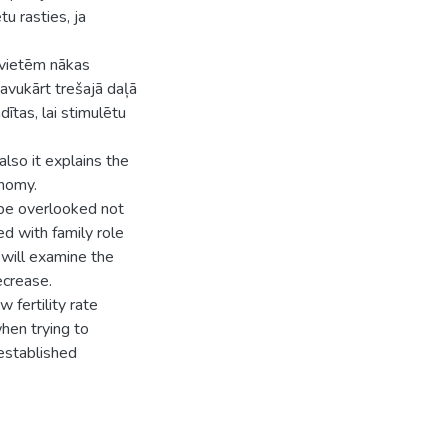
u rasties, ja
evietēm nākas
Savukārt trešajā daļā
ītas, lai stimulētu
also it explains the
onomy.
 be overlooked not
ed with family role
 will examine the
ecrease.
 fertility rate
hen trying to
established