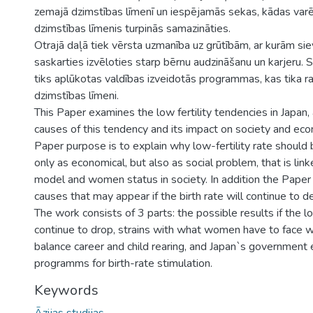
zemajā dzimstības līmenī un iespējamās sekas, kādas varēt
dzimstības līmenis turpinās samazināties.
Otrajā daļā tiek vērsta uzmanība uz grūtībām, ar kurām si
saskarties izvēloties starp bērnu audzināšanu un karjeru. 
tiks aplūkotas valdības izveidotās programmas, kas tika rad
dzimstības līmeni.
This Paper examines the low fertility tendencies in Japan, 
causes of this tendency and its impact on society and ec
Paper purpose is to explain why low-fertility rate should
only as economical, but also as social problem, that is link
model and women status in society. In addition the Paper
causes that may appear if the birth rate will continue to d
The work consists of 3 parts: the possible results if the low
continue to drop, strains with what women have to face w
balance career and child rearing, and Japan`s government 
programms for birth-rate stimulation.
Keywords