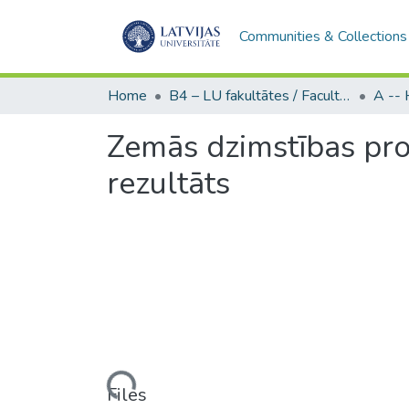
Communities & Collections
Home
B4 – LU fakultātes / Faculties of the UL
Zemās dzimstības pro
rezultāts
Loading...
Files