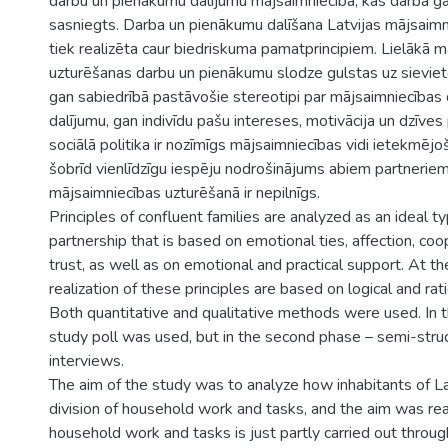
darbu un pienākumu dalījumu mājsaimniecībā, kas darba gait
sasniegts. Darba un pienākumu dalīšana Latvijas mājsaimnie
tiek realizēta caur biedriskuma pamatprincipiem. Lielākā 
uzturēšanas darbu un pienākumu slodze gulstas uz sievie
gan sabiedrībā pastāvošie stereotipi par mājsaimniecības
dalījumu, gan indivīdu pašu intereses, motivācija un dzīves
sociālā politika ir nozīmīgs mājsaimniecības vidi ietekmējo
šobrīd vienlīdzīgu iespēju nodrošinājums abiem partneriem 
mājsaimniecības uzturēšanā ir nepilnīgs.
Principles of confluent families are analyzed as an ideal t
partnership that is based on emotional ties, affection, coo
trust, as well as on emotional and practical support. At t
realization of these principles are based on logical and rat
Both quantitative and qualitative methods were used. In t
study poll was used, but in the second phase – semi-str
interviews.
The aim of the study was to analyze how inhabitants of La
division of household work and tasks, and the aim was rea
household work and tasks is just partly carried out throug