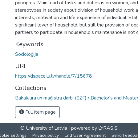
principles. Main load of tasks and duties is on women, and 
stereotypes in society about division of household work a
interests, motivation and life experience of individual. Stat
significant lever of household, but still the provision of op
partners to participate in household’s maintenance is not
Keywords
Socioloģija
URI
https://dspace.lu.lv/handle/7/15678
Collections
Bakalaura un maģistra darbi (SZF) / Bachelor's and Maste
Full item page
© University of Latvia |
powered by LYRASIS
ookie settings
Privacy policy
End User Agreement
Send Feedba