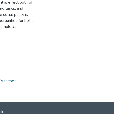
it is effect both of
nd tasks, and
e social policy is
portunities for both
 complete.
r's theses
ck