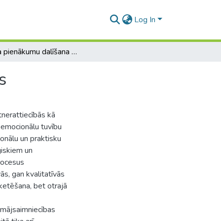
Log In
Darba pienākumu dalīšana Latvijas mājsaimniecībās
s
tnerattiecībās kā
z emocionālu tuvību
onālu un praktisku
oģiskiem un
rocesus
ās, gan kvalitatīvās
ketēšana, bet otrajā
o mājsaimniecības