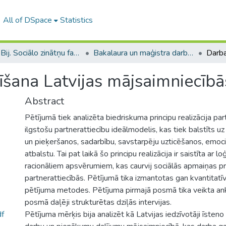
All of DSpace
Statistics
B --- Bij. Sociālo zinātņu fakultātes noslēguma darbi / Faculty of Social Sciences - Graduate works
Bakalaura un maģistra darbi (SZF) / Bachelor's and Master's theses
šana Latvijas mājsaimniecībā
Abstract
Pētījumā tiek analizēta biedriskuma principu realizācija par
ilgstošu partnerattiecību ideālmodelis, kas tiek balstīts u
un pieķeršanos, sadarbību, savstarpēju uzticēšanos, emoci
atbalstu. Tai pat laikā šo principu realizācija ir saistīta ar l
racionāliem apsvērumiem, kas caurvij sociālās apmaiņas p
partnerattiecībās. Pētījumā tika izmantotas gan kvantitatīv
pētījuma metodes. Pētījuma pirmajā posmā tika veikta an
posmā daļēji strukturētas dziļās intervijas.
f
Pētījuma mērķis bija analizēt kā Latvijas iedzīvotāji īsten