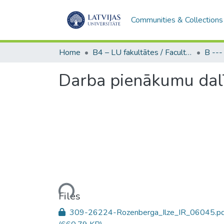
Communities & Collections
Home
B4 – LU fakultātes / Faculties of the UL
Darba pienākumu dalī
Loading...
Files
309-26224-Rozenberga_Ilze_IR_06045.pd