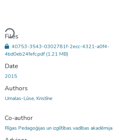
ding...
Files
40753-3543-0302781f-2ecc-4321-a0f4-
4bd0eb24fefc.pdf
(1.21 MB)
Date
2015
Authors
Umalas-Lūse, Kristīne
Co-author
Rīgas Pedagoģijas un izglītības vadības akadēmija