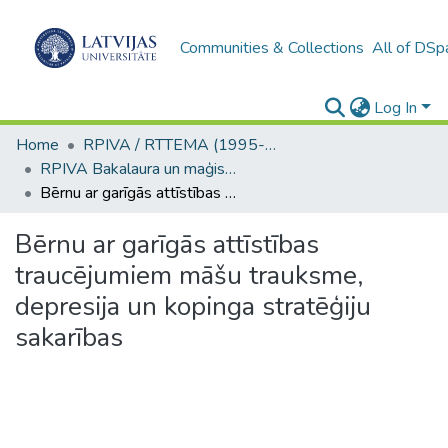
Communities & Collections
All of DSp
Log In
Home
RPIVA / RTTEMA (1995-2016)
RPIVA Bakalaura un maģistra darbi / RTTEMA Bachelor's and Master's theses (1995-2017)
Bērnu ar garīgās attīstības traucējumiem māšu trauksme, depresija un kopinga stratēģiju sakarības
Bērnu ar garīgās attīstības
traucējumiem māšu trauksme,
depresija un kopinga stratēģiju
sakarības