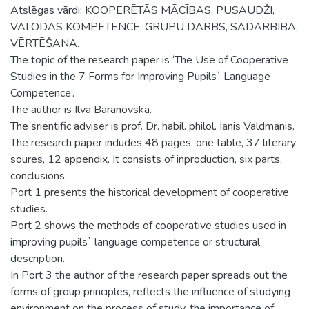
Atslēgas vārdi: KOOPERĒTĀS MĀCĪBAS, PUSAUDŽI,
VALODAS KOMPETENCE, GRUPU DARBS, SADARBĪBA,
VĒRTĒŠANA.
The topic of the research paper is ‘The Use of Cooperative
Studies in the 7 Forms for Improving Pupils` Language
Competence’.
The author is Ilva Baranovska.
The srientific adviser is prof. Dr. habil. philol. Ianis Valdmanis.
The research paper indudes 48 pages, one table, 37 literary
soures, 12 appendix. It consists of inproduction, six parts,
conclusions.
Port 1 presents the historical development of cooperative
studies.
Port 2 shows the methods of cooperative studies used in
improving pupils` language competence or structural
description.
In Port 3 the author of the research paper spreads out the
forms of group principles, reflects the influence of studying
environment on the process of study, the importance of