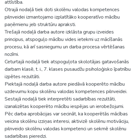
attīstība.
Otrajā nodaļā tiek doti skolēnu valodas kompetences
pilnveidei izmantojamo izplatītāko kooperatīvo mācību
paņēmienu jeb struktūru apraksti.
Trešajā nodaļā darba autore izklāsta grupu izveides
principus, atspoguļo mācību vides ietekmi uz mācīšanās
procesu, kā arī sasniegumu un darba procesa vērtēšanas
nozīmi.
Ceturtajā nodaļā tiek atspoguļota skolotājas gatavošanās
darbam klasē, t. i., 7. klases pusaudžu psiholoģisko īpatnību
izpētes rezultāti.
Piektajā nodaļā darba autore piedāvā kooperēto mācību
uzdevumu kopu skolēnu valodas kompetences pilnveidei.
Sestajā nodaļā tiek interpretēti sadarbības rezultāti,
izanalizētas kooperēto mācību iespējas un ierobežojumi.
Pēc darba aprobācijas var secināt, ka kooperētās mācības
veicina skolēnu izziņas interesi, aktivizē skolēnu motivāciju,
pilnveido skolēnu valodas kompetenci un sekmē skolēnu
sadarbības pieredzi.