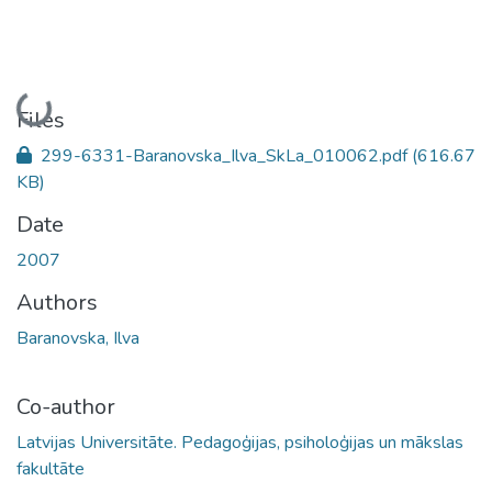
Loading...
Files
299-6331-Baranovska_Ilva_SkLa_010062.pdf
(616.67
KB)
Date
2007
Authors
Baranovska, Ilva
Co-author
Latvijas Universitāte. Pedagoģijas, psiholoģijas un mākslas
fakultāte