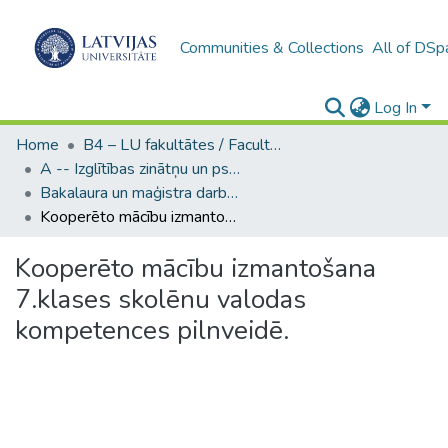
Communities & Collections
All of DSp
Log In
Home
B4 – LU fakultātes / Faculties of the UL
A -- Izglītības zinātņu un psiholoģijas fakultāte / Faculty of Education Sciences and Psychology
Bakalaura un maģistra darbi (PPMF) / Bachelor's and Master's theses
Kooperēto mācību izmantošana 7.klases skolēnu valodas kompetences pilnveidē.
Kooperēto mācību izmantošana
7.klases skolēnu valodas
kompetences pilnveidē.