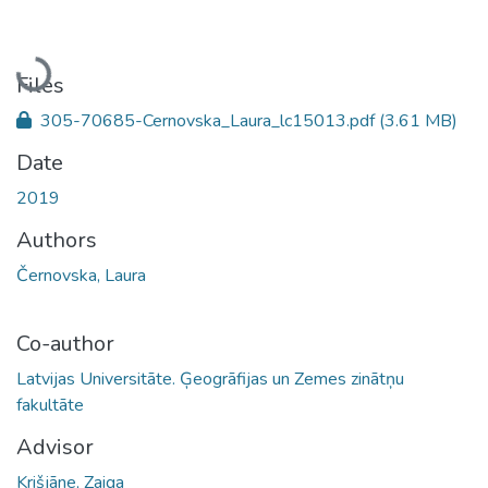
Loading...
Files
305-70685-Cernovska_Laura_lc15013.pdf
(3.61 MB)
Date
2019
Authors
Černovska, Laura
Co-author
Latvijas Universitāte. Ģeogrāfijas un Zemes zinātņu
fakultāte
Advisor
Krišjāne, Zaiga