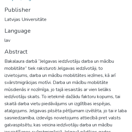
Publisher
Latvijas Universitāte
Language
lav
Abstract
Bakalaura darbā “Jelgavas iedzīvotāju darba un mācību
mobilitāte” tiek raksturoti Jelgavas iedzīvotāji, to
izvietojums, darba un mācību mobilitātes iezīmes, kā arī
svārstmigrācijas motīvi. Darba un mācību mobilitāte
mūsdienās ir nozīmīga, jo tajā iesaistās ar vien lielāks
iedzīvotāju skaits. To ietekmē dažādu faktoru kopums, tai
skaitā darba vietu piedāvājums un izglītības iespējas,
atalgojums. Jelgavas pilsēta pētījumam izvēlēta, jo tai ir laba
sasniedzamība, izdevīgs novietojums attiecībā pret valsts
galvaspilsētu, kas veicina iedzīvotāju darba un mācību
iesaistīšanos svārstmigrācijā. Jelgavā pēdējos gados