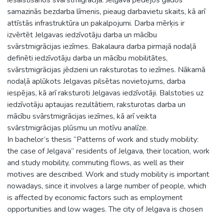
samazinās bezdarba līmenis, pieaug darbavietu skaits, kā arī
attīstās infrastruktūra un pakalpojumi. Darba mērķis ir
izvērtēt Jelgavas iedzīvotāju darba un mācību
svārstmigrācijas iezīmes. Bakalaura darba pirmajā nodaļā
definēti iedzīvotāju darba un mācību mobilitātes,
svārstmigrācijas jēdzieni un raksturotas to iezīmes. Nākamā
nodaļā aplūkots Jelgavas pilsētas novietojums, darba
iespējas, kā arī raksturoti Jelgavas iedzīvotāji. Balstoties uz
iedzīvotāju aptaujas rezultātiem, raksturotas darba un
mācību svārstmigrācijas iezīmes, kā arī veikta
svārstmigrācijas plūsmu un motīvu analīze.
In bachelor’s thesis “Patterns of work and study mobility:
the case of Jelgava” residents of Jelgava, their location, work
and study mobility, commuting flows, as well as their
motives are described. Work and study mobility is important
nowadays, since it involves a large number of people, which
is affected by economic factors such as employment
opportunities and low wages. The city of Jelgava is chosen