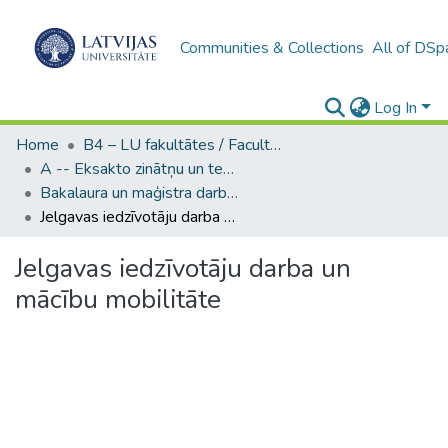
Communities & Collections
All of DSp
Log In
Home
B4 – LU fakultātes / Faculties of the UL
A -- Eksakto zinātņu un tehnoloģiju fakultāte / Faculty of Science and Technology
Bakalaura un maģistra darbi (EZTF) / Bachelor's and Master's theses
Jelgavas iedzīvotāju darba un mācību mobilitāte
Jelgavas iedzīvotāju darba un
mācību mobilitāte