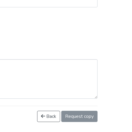
Back
Request copy