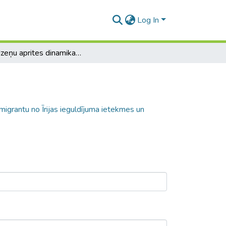
Log In
Smadzeņu aprites dinamika: Latvijas reemigrantu no Īrijas ieguldījuma ietekmes un potenciāla analīze
migrantu no Īrijas ieguldījuma ietekmes un