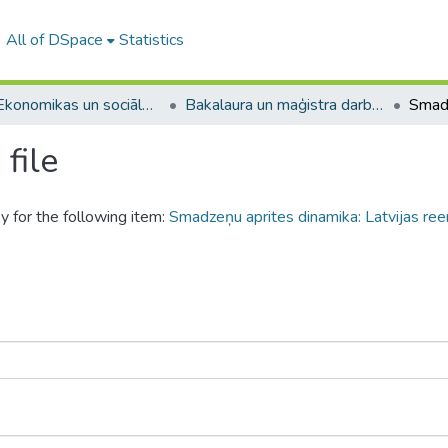
All of DSpace
Statistics
A -- Ekonomikas un sociālo zinātņu fakultāte / Faculty of Economics and Social Sciences
Bakalaura un maģistra darbi (ESZF) / Bachelor's and Master's theses
file
y for the following item:
Smadzeņu aprites dinamika: Latvijas ree