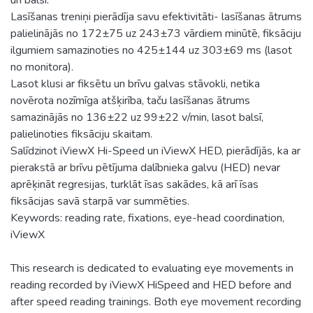
Lasīšanas treniņi pierādīja savu efektivitāti- lasīšanas ātrums
palielinājās no 172±75 uz 243±73 vārdiem minūtē, fiksāciju
ilgumiem samazinoties no 425±144 uz 303±69 ms (lasot
no monitora).
Lasot klusi ar fiksētu un brīvu galvas stāvokli, netika
novērota nozīmīga atšķirība, taču lasīšanas ātrums
samazinājās no 136±22 uz 99±22 v/min, lasot balsī,
palielinoties fiksāciju skaitam.
Salīdzinot iViewX Hi-Speed un iViewX HED, pierādījās, ka ar
pierakstā ar brīvu pētījuma dalībnieka galvu (HED) nevar
aprēķināt regresijas, turklāt īsas sakādes, kā arī īsas
fiksācijas savā starpā var summēties.
Keywords: reading rate, fixations, eye-head coordination,
iViewX
This research is dedicated to evaluating eye movements in
reading recorded by iViewX HiSpeed and HED before and
after speed reading trainings. Both eye movement recording