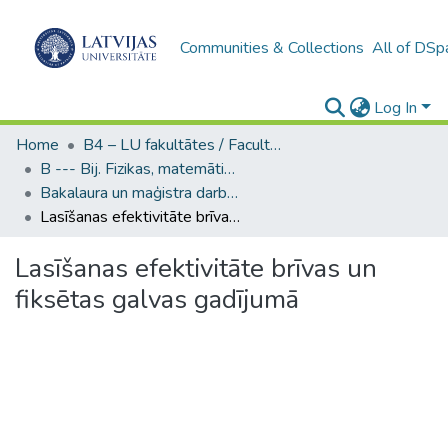
Communities & Collections
All of DSp
Log In
Home
B4 – LU fakultātes / Faculties of the UL
B --- Bij. Fizikas, matemātikas un optometrijas fakultātes studentu noslēguma darbi / Faculty of Physics, Mathematics and Optometry - Graduate works
Bakalaura un maģistra darbi (FMOF) / Bachelor's and Master's theses
Lasīšanas efektivitāte brīvas un fiksētas galvas gadījumā
Lasīšanas efektivitāte brīvas un
fiksētas galvas gadījumā