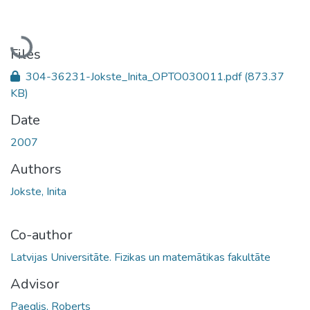
Loading...
Files
304-36231-Jokste_Inita_OPTO030011.pdf
(873.37
KB)
Date
2007
Authors
Jokste, Inita
Co-author
Latvijas Universitāte. Fizikas un matemātikas fakultāte
Advisor
Paeglis, Roberts