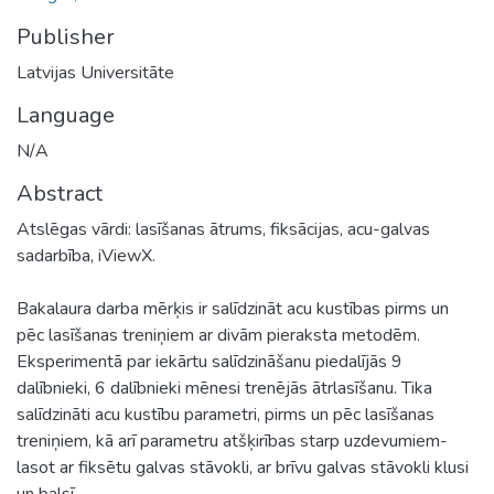
Publisher
Latvijas Universitāte
Language
N/A
Abstract
Atslēgas vārdi: lasīšanas ātrums, fiksācijas, acu-galvas
sadarbība, iViewX.
Bakalaura darba mērķis ir salīdzināt acu kustības pirms un
pēc lasīšanas treniņiem ar divām pieraksta metodēm.
Eksperimentā par iekārtu salīdzināšanu piedalījās 9
dalībnieki, 6 dalībnieki mēnesi trenējās ātrlasīšanu. Tika
salīdzināti acu kustību parametri, pirms un pēc lasīšanas
treniņiem, kā arī parametru atšķirības starp uzdevumiem-
lasot ar fiksētu galvas stāvokli, ar brīvu galvas stāvokli klusi
un balsī.