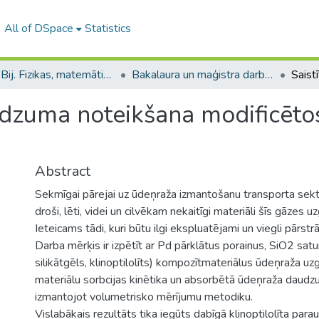
All of DSpace
Statistics
B --- Bij. Fizikas, matemātikas un optometrijas fakultātes studentu noslēguma darbi / Faculty of Physics, Mathematics and Optometry - Graduate works
Bakalaura un maģistra darbi (FMOF) / Bachelor's and Master's theses
dzuma noteikšana modificētos 
Abstract
Sekmīgai pārejai uz ūdeņraža izmantošanu transporta sekt
droši, lēti, videi un cilvēkam nekaitīgi materiāli šīs gāzes u
Ieteicams tādi, kuri būtu ilgi ekspluatējami un viegli pārstr
Darba mērķis ir izpētīt ar Pd pārklātus porainus, SiO2 satur
silikātgēls, klinoptilolīts) kompozītmateriālus ūdeņraža uz
materiālu sorbcijas kinētika un absorbētā ūdeņraža daudzu
izmantojot volumetrisko mērījumu metodiku.
Vislabākais rezultāts tika iegūts dabīgā klinoptilolīta p