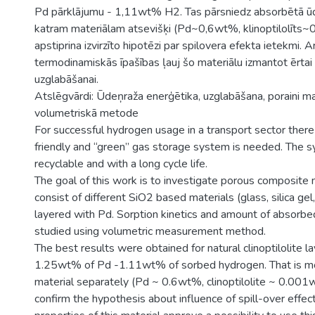
Pd pārklājumu - 1,11wt% H2. Tas pārsniedz absorbētā 
katram materiālam atsevišķi (Pd~0,6wt%, klinoptilolīts
apstiprina izvirzīto hipotēzi par spilovera efekta ietekmi. A
termodinamiskās īpašības ļauj šo materiālu izmantot ērtai
uzglabāšanai.
Atslēgvārdi: Ūdeņraža enerģētika, uzglabāšana, poraini mater
volumetriskā metode
For successful hydrogen usage in a transport sector there 
friendly and “green” gas storage system is needed. The
recyclable and with a long cycle life.
The goal of this work is to investigate porous composite 
consist of different SiO2 based materials (glass, silica gel, 
layered with Pd. Sorption kinetics and amount of absorb
studied using volumetric measurement method.
The best results were obtained for natural clinoptilolite l
1.25wt% of Pd -1.11wt% of sorbed hydrogen. That is mo
material separately (Pd ~ 0.6wt%, clinoptilolite ~ 0.001
confirm the hypothesis about influence of spill-over effe