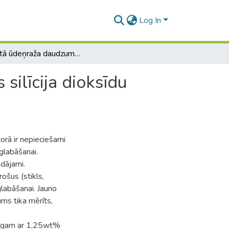
Log In
Saistītā ūdeņraža daudzuma noteikšana modificētos silīcija dioksīdu saturošos materiālos
silīcija dioksīdu
orā ir nepieciešami
zglabāšanai.
ādājami.
ošus (stikls,
glabāšanai. Jauno
ms tika mērīts,
araugam ar 1,25wt%