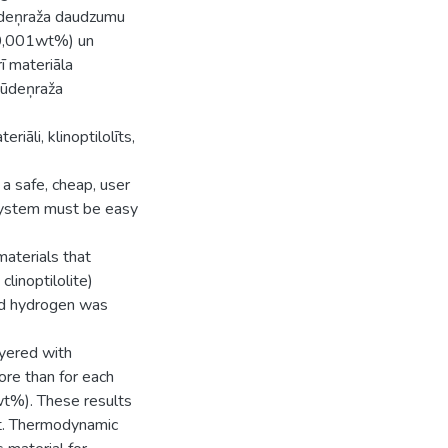
ūdeņraža daudzumu
~0,001wt%) un
rī materiāla
 ūdeņraža
iāli, klinoptilolīts,
a safe, cheap, user
 system must be easy
materials that
clinoptilolite)
ed hydrogen was
ayered with
re than for each
wt%). These results
ct. Thermodynamic