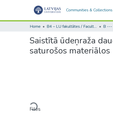
Communities & Collections
Home
B4 – LU fakultātes / Faculties of the UL
Saistītā ūdeņraža dau
saturošos materiālos
Loading...
Files