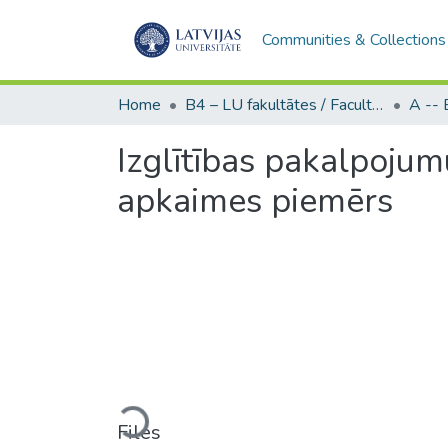
Communities & Collections
Home
B4 – LU fakultātes / Faculties of the UL
Izglītības pakalpojum
apkaimes piemērs
Loading...
Files