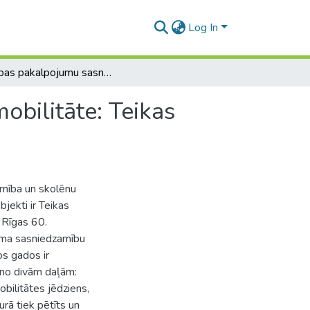
Log In
Izglītības pakalpojumu sasniedzamība un skolēnu mobilitāte: Teikas apkaimes piemērs
obilitāte: Teikas
amība un skolēnu
jekti ir Teikas
 Rīgas 60.
juma sasniedzamību
os gados ir
v no divām daļām:
bilitātes jēdziens,
urā tiek pētīts un