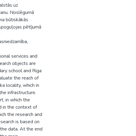
alstās uz
ēšanu. Noslēgumā
uma būtiskākās
 atspoguļojas pētījumā
sasniedzamība,
tional services and
search objects are
dary school and Riga
aluate the reach of
a locality, which in
he infrastructure.
rt, in which the
d in the context of
hich the research and
research is based on
 the data. At the end