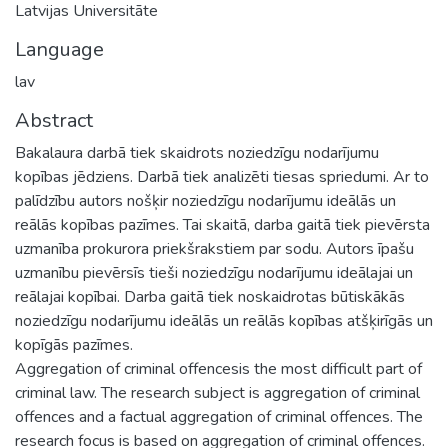
Latvijas Universitāte
Language
lav
Abstract
Bakalaura darbā tiek skaidrots noziedzīgu nodarījumu
kopības jēdziens. Darbā tiek analizēti tiesas spriedumi. Ar to
palīdzību autors nošķir noziedzīgu nodarījumu ideālās un
reālās kopības pazīmes. Tai skaitā, darba gaitā tiek pievērsta
uzmanība prokurora priekšrakstiem par sodu. Autors īpašu
uzmanību pievērsīs tieši noziedzīgu nodarījumu ideālajai un
reālajai kopībai. Darba gaitā tiek noskaidrotas būtiskākās
noziedzīgu nodarījumu ideālās un reālās kopības atšķirīgās un
kopīgās pazīmes.
Aggregation of criminal offencesis the most difficult part of
criminal law. The research subject is aggregation of criminal
offences and a factual aggregation of criminal offences. The
research focus is based on aggregation of criminal offences.