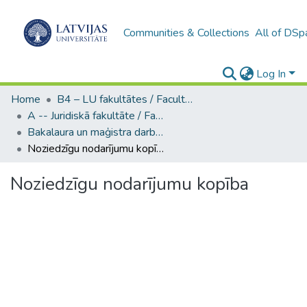
Communities & Collections
All of DSp
Log In
Home
B4 – LU fakultātes / Faculties of the UL
A -- Juridiskā fakultāte / Faculty of Law
Bakalaura un maģistra darbi (JF) / Bachelor's and Master's theses
Noziedzīgu nodarījumu kopība
Noziedzīgu nodarījumu kopība