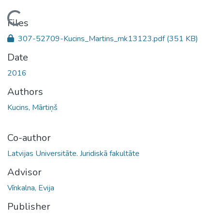
Loading...
Files
307-52709-Kucins_Martins_mk13123.pdf
(351 KB)
Date
2016
Authors
Kucins, Mārtiņš
Co-author
Latvijas Universitāte. Juridiskā fakultāte
Advisor
Vīnkalna, Evija
Publisher