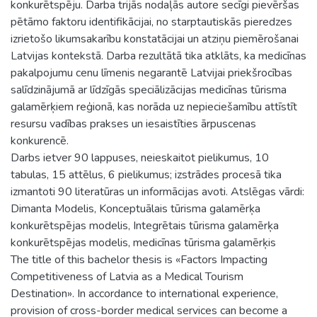
konkurētspēju. Darba trijās nodaļās autore secīgi pievēršas
pētāmo faktoru identifikācijai, no starptautiskās pieredzes
izrietošo likumsakarību konstatācijai un atziņu piemērošanai
Latvijas kontekstā. Darba rezultātā tika atklāts, ka medicīnas
pakalpojumu cenu līmenis negarantē Latvijai priekšrocības
salīdzinājumā ar līdzīgās speciālizācijas medicīnas tūrisma
galamērķiem reģionā, kas norāda uz nepieciešamību attīstīt
resursu vadības prakses un iesaistīties ārpuscenas
konkurencē.
Darbs ietver 90 lappuses, neieskaitot pielikumus, 10
tabulas, 15 attēlus, 6 pielikumus; izstrādes procesā tika
izmantoti 90 literatūras un informācijas avoti. Atslēgas vārdi:
Dimanta Modelis, Konceptuālais tūrisma galamērķa
konkurētspējas modelis, Integrētais tūrisma galamērķa
konkurētspējas modelis, medicīnas tūrisma galamērķis
The title of this bachelor thesis is «Factors Impacting
Competitiveness of Latvia as a Medical Tourism
Destination». In accordance to international experience,
provision of cross-border medical services can become a