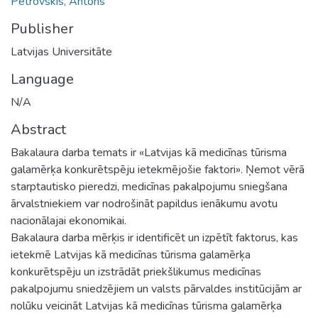
Petrovskis, Antons
Publisher
Latvijas Universitāte
Language
N/A
Abstract
Bakalaura darba temats ir «Latvijas kā medicīnas tūrisma
galamērķa konkurētspēju ietekmējošie faktori». Ņemot vērā
starptautisko pieredzi, medicīnas pakalpojumu sniegšana
ārvalstniekiem var nodrošināt papildus ienākumu avotu
nacionālajai ekonomikai.
Bakalaura darba mērķis ir identificēt un izpētīt faktorus, kas
ietekmē Latvijas kā medicīnas tūrisma galamērķa
konkurētspēju un izstrādāt priekšlikumus medicīnas
pakalpojumu sniedzējiem un valsts pārvaldes institūcijām ar
nolūku veicināt Latvijas kā medicīnas tūrisma galamērķa