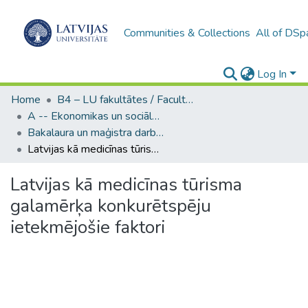
Communities & Collections
All of DSp
Log In
Home
B4 – LU fakultātes / Faculties of the UL
A -- Ekonomikas un sociālo zinātņu fakultāte / Faculty of Economics and Social Sciences
Bakalaura un maģistra darbi (ESZF) / Bachelor's and Master's theses
Latvijas kā medicīnas tūrisma galamērķa konkurētspēju ietekmējošie faktori
Latvijas kā medicīnas tūrisma
galamērķa konkurētspēju
ietekmējošie faktori