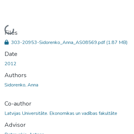
Loading...
Files
303-20953-Sidorenko_Anna_AS08569.pdf
(1.87 MB)
Date
2012
Authors
Sidorenko, Anna
Co-author
Latvijas Universitāte. Ekonomikas un vadības fakultāte
Advisor