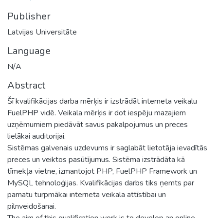
Publisher
Latvijas Universitāte
Language
N/A
Abstract
Šī kvalifikācijas darba mērķis ir izstrādāt interneta veikalu
FuelPHP vidē. Veikala mērķis ir dot iespēju mazajiem
uzņēmumiem piedāvāt savus pakalpojumus un preces
lielākai auditorijai.
Sistēmas galvenais uzdevums ir saglabāt lietotāja ievadītās
preces un veiktos pasūtījumus. Sistēma izstrādāta kā
tīmekļa vietne, izmantojot PHP, FuelPHP Framework un
MySQL tehnoloģijas. Kvalifikācijas darbs tiks ņemts par
pamatu turpmākai interneta veikala attīstībai un
pilnveidošanai.
The aim of this qualification work is to develop an online