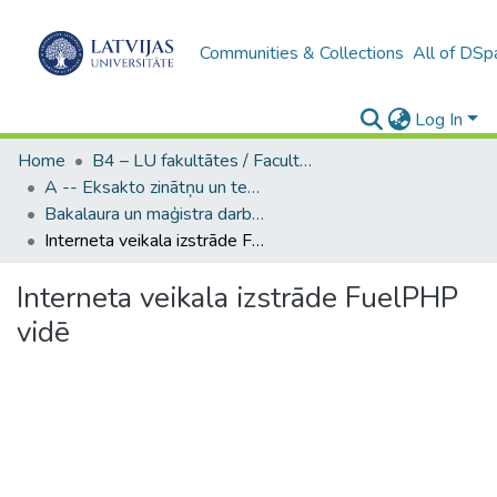
Communities & Collections
All of DSp
Log In
Home
B4 – LU fakultātes / Faculties of the UL
A -- Eksakto zinātņu un tehnoloģiju fakultāte / Faculty of Science and Technology
Bakalaura un maģistra darbi (EZTF) / Bachelor's and Master's theses
Interneta veikala izstrāde FuelPHP vidē
Interneta veikala izstrāde FuelPHP
vidē