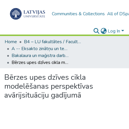
Communities & Collections
All of DSp
Log In
Home
B4 – LU fakultātes / Faculties of the UL
A -- Eksakto zinātņu un tehnoloģiju fakultāte / Faculty of Science and Technology
Bakalaura un maģistra darbi (EZTF) / Bachelor's and Master's theses
Bērzes upes dzīves cikla modelēšanas perspektīvas avārijsituāciju gadījumā
Bērzes upes dzīves cikla
modelēšanas perspektīvas
avārijsituāciju gadījumā