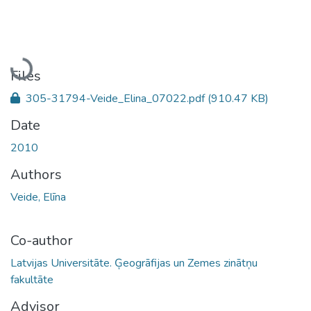
Loading...
Files
305-31794-Veide_Elina_07022.pdf
(910.47 KB)
Date
2010
Authors
Veide, Elīna
Co-author
Latvijas Universitāte. Ģeogrāfijas un Zemes zinātņu
fakultāte
Advisor