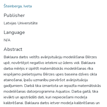
Šteinberga, Iveta
Publisher
Latvijas Universitāte
Language
N/A
Abstract
Baklaura darbs veltīts avārijsituāciju modelēšanai Bērzes
upē, novērtējot negatīvo ietekmi uz ūdens vidi. Baklaura
darba mērķis ir izpētīt matemātiskās modelēšanas rīka
iespējamo pielietojumu Bērzes upes baseina dzīves cikla
atainošanai, īpašu uzmanību pievēršot avārijsituāciju
gadījumiem. Darbā tika izmantota un iepazīta matemātiskās
modelēšanas datorprogramma Aquatox. Darba gaitā, tika
ievākti un apstrādāti dati, kuri nepieciešami modeļa
kalibrēšanai. Baklaura darbs ietver modeļa kalibrēšanas un