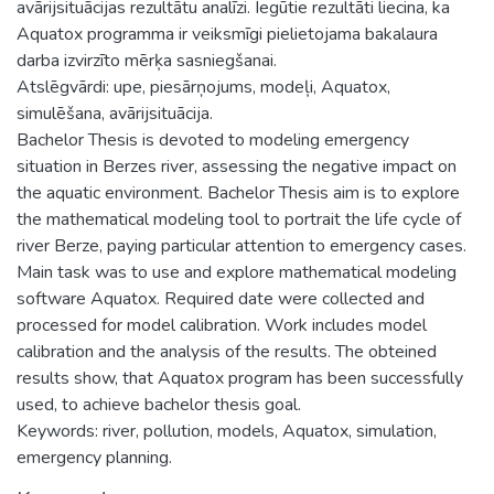
avārijsituācijas rezultātu analīzi. Iegūtie rezultāti liecina, ka
Aquatox programma ir veiksmīgi pielietojama bakalaura
darba izvirzīto mērķa sasniegšanai.
Atslēgvārdi: upe, piesārņojums, modeļi, Aquatox,
simulēšana, avārijsituācija.
Bachelor Thesis is devoted to modeling emergency
situation in Berzes river, assessing the negative impact on
the aquatic environment. Bachelor Thesis aim is to explore
the mathematical modeling tool to portrait the life cycle of
river Berze, paying particular attention to emergency cases.
Main task was to use and explore mathematical modeling
software Aquatox. Required date were collected and
processed for model calibration. Work includes model
calibration and the analysis of the results. The obteined
results show, that Aquatox program has been successfully
used, to achieve bachelor thesis goal.
Keywords: river, pollution, models, Aquatox, simulation,
emergency planning.