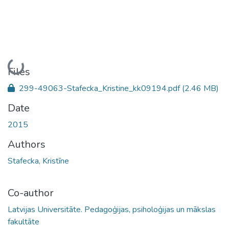
Loading...
Files
299-49063-Stafecka_Kristine_kk09194.pdf
(2.46 MB)
Date
2015
Authors
Stafecka, Kristīne
Co-author
Latvijas Universitāte. Pedagoģijas, psiholoģijas un mākslas
fakultāte