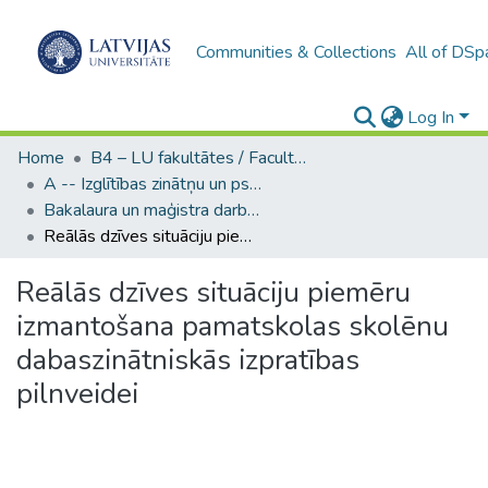
Communities & Collections
All of DSp
Log In
Home
B4 – LU fakultātes / Faculties of the UL
A -- Izglītības zinātņu un psiholoģijas fakultāte / Faculty of Education Sciences and Psychology
Bakalaura un maģistra darbi (PPMF) / Bachelor's and Master's theses
Reālās dzīves situāciju piemēru izmantošana pamatskolas skolēnu dabaszinātniskās izpratības pilnveidei
Reālās dzīves situāciju piemēru
izmantošana pamatskolas skolēnu
dabaszinātniskās izpratības
pilnveidei