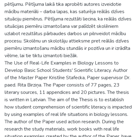
pētījumu. Pētījuma laikā tika aprobēti autores izveidotie
mācību materiāli – darba lapas, kas saturēja reālās dzīves
situāciju piemērus. Pētījuma rezultāti liecina, ka reālās dzīves
situācijas piemēru izmantošana var palīdzēt skolēniem
uzlabot rezultātus pārbaudes darbos un pilnveidot mācību
procesu. Skolēnu un skolotāju attieksme pret reālās dzīves
piemēru izmantošanu mācību stundās ir pozitīva un ir izrādīta
vēlme, lai tie tiktu izmantoti biežāk.
The Use of Real-Life Examples in Biology Lessons to
Develop Basic School Students' Scientific Literacy. Author
of the Master Paper Kristīne Stafecka, Paper supervisor Dr.
paed. Rita Birziņa. The Paper consists of 77 pages, 23
literary sources, 11 appendices and 20 pictures. The thesis
is written in Latvian. The aim of the Thesis is to establish
how student comprehension of scientific literacy is impacted
by using examples of real life situations in biology lessons.
The author of the Paper used action research. During the
research the study materials, work books with real life
situation examples created by the author of the Paper, have