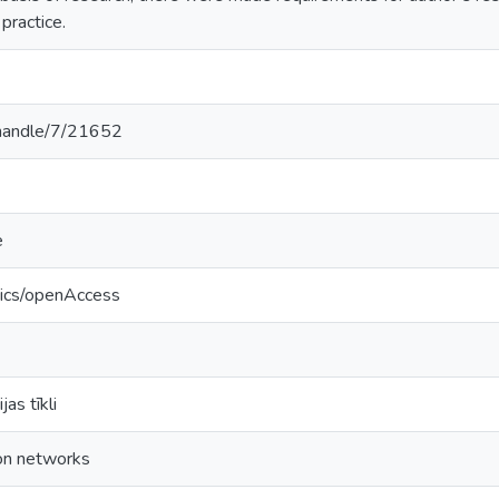
 practice.
v/handle/7/21652
e
tics/openAccess
jas tīkli
ion networks