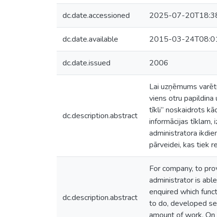
dc.date.accessioned
2025-07-20T18:3
dc.date.available
2015-03-24T08:0
dc.date.issued
2006
Lai uzņēmums varētu 
viens otru papildina 
tīkli” noskaidrots kā
dc.description.abstract
informācijas tīklam, 
administratora ikdie
pārveidei, kas tiek r
For company, to pro
administrator is abl
enquired which funct
dc.description.abstract
to do, developed sev
amount of work. On 