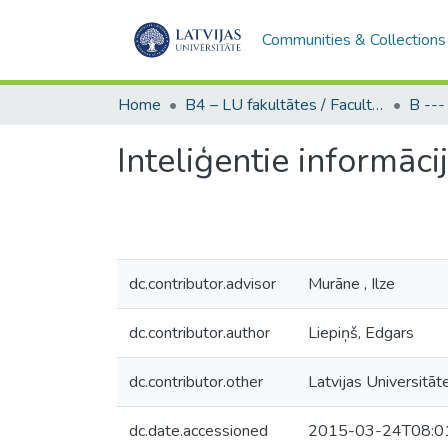
Communities & Collections
Home
B4 – LU fakultātes / Faculties of the UL
Inteliģentie informācij
dc.contributor.advisor
Murāne , Ilze
dc.contributor.author
Liepiņš, Edgars
dc.contributor.other
Latvijas Universitāt
dc.date.accessioned
2015-03-24T08:0