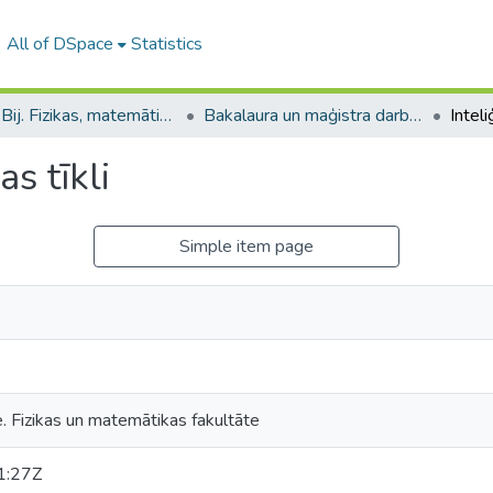
All of DSpace
Statistics
B --- Bij. Fizikas, matemātikas un optometrijas fakultātes studentu noslēguma darbi / Faculty of Physics, Mathematics and Optometry - Graduate works
Bakalaura un maģistra darbi (FMOF) / Bachelor's and Master's theses
Inteli
as tīkli
Simple item page
e. Fizikas un matemātikas fakultāte
1:27Z