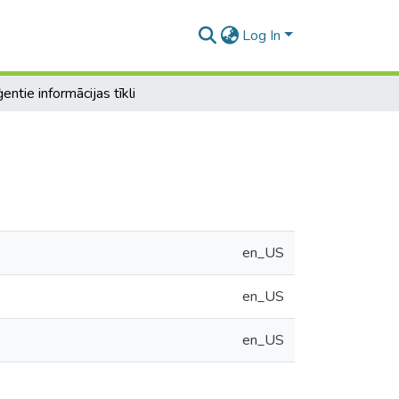
Log In
ģentie informācijas tīkli
en_US
en_US
en_US