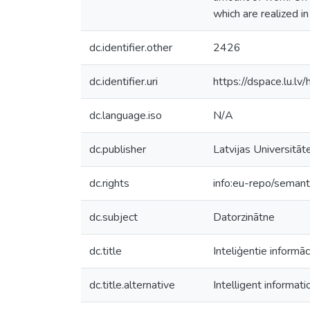
which are realized in
dc.identifier.other
2426
dc.identifier.uri
https://dspace.lu.l
dc.language.iso
N/A
dc.publisher
Latvijas Universitāt
dc.rights
info:eu-repo/seman
dc.subject
Datorzinātne
dc.title
Inteliģentie informāci
dc.title.alternative
Intelligent informat