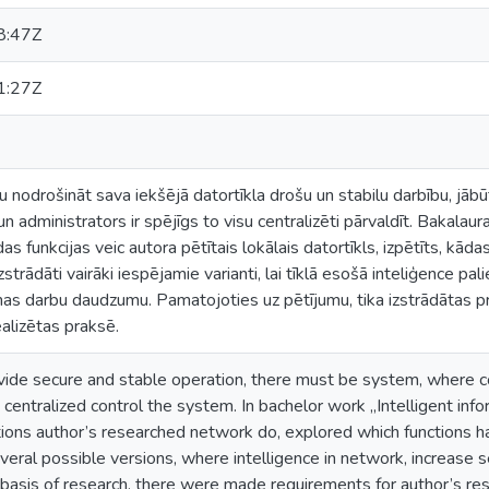
8:47Z
1:27Z
nodrošināt sava iekšējā datortīkla drošu un stabilu darbību, jāb
un administrators ir spējīgs to visu centralizēti pārvaldīt. Bakalaur
das funkcijas veic autora pētītais lokālais datortīkls, izpētīts, kāda
izstrādāti vairāki iespējamie varianti, lai tīklā esošā inteliģence pa
nas darbu daudzumu. Pamatojoties uz pētījumu, tika izstrādātas pr
ealizētas praksē.
vide secure and stable operation, there must be system, where
e centralized control the system. In bachelor work „Intelligent inf
ions author’s researched network do, explored which functions ha
eral possible versions, where intelligence in network, increase 
basis of research, there were made requirements for author’s re