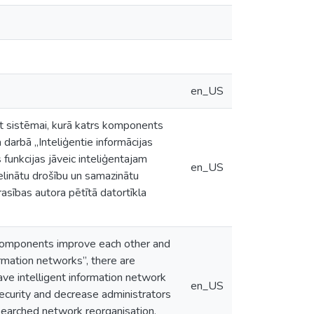
en_US
ūt sistēmai, kurā katrs komponents
a darbā „Inteliģentie informācijas
s funkcijas jāveic inteliģentajam
en_US
lielinātu drošību un samazinātu
asības autora pētītā datortīkla
 components improve each other and
ormation networks”, there are
ve intelligent information network
en_US
security and decrease administrators
searched network reorganisation,