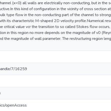
 channel (x<0) all walls are electrically non-conducting, but in th
uctive.In this kind of configuration in the vicinity of cross section
lk type flow in the non-conducting part of the channel to strongl
with its characteristic M-shaped 2D velocity profile.Numerical res
me critical value vcr the transition to so called Stokes flow occurs
bution in this region no more depends on the magnitude of v0 (Re
 the magnitude of wall parameter. The restructuring region le
v/handle/7/16259
e
tics/openAccess