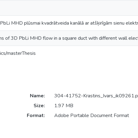
3D PbLi MHD plūsmai kvadrātveida kanālā ar atšķirīgām sienu elek
ns of 3D PbLi MHD flow in a square duct with different wall electr
ics/masterThesis
Name:
304-41752-Krastins_Ivars_ik09261.p
Size:
1.97 MB
Format:
Adobe Portable Document Format