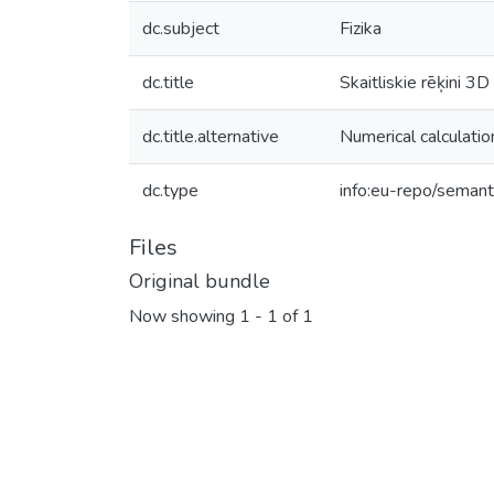
dc.subject
Fizika
dc.title
Skaitliskie rēķini 
dc.title.alternative
Numerical calculatio
dc.type
info:eu-repo/semant
Files
Original bundle
Now showing
1 - 1 of 1