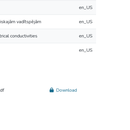
en_US
triskajām vadītspējām
en_US
ical conductivities
en_US
en_US
df
Download