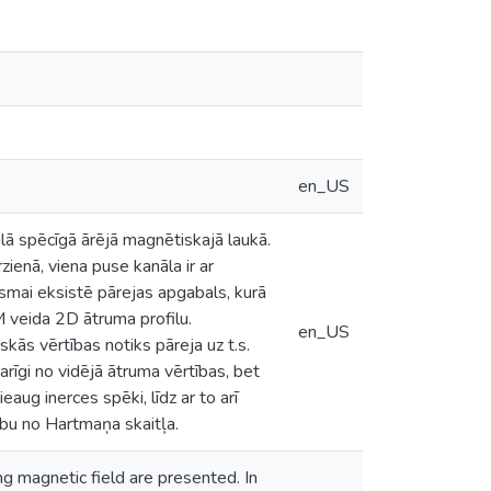
en_US
lā spēcīgā ārējā magnētiskajā laukā.
ienā, viena puse kanāla ir ar
mai eksistē pārejas apgabals, kurā
 veida 2D ātruma profilu.
en_US
skās vērtības notiks pāreja uz t.s.
rīgi no vidējā ātruma vērtības, bet
eaug inerces spēki, līdz ar to arī
ību no Hartmaņa skaitļa.
g magnetic field are presented. In