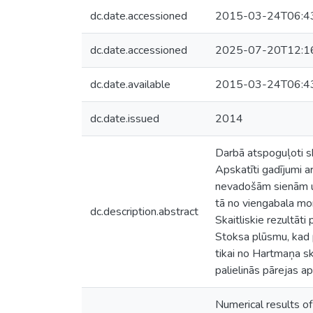
dc.date.accessioned
2015-03-24T06:4
dc.date.accessioned
2025-07-20T12:1
dc.date.available
2015-03-24T06:4
dc.date.issued
2014
Darbā atspoguļoti sk
Apskatīti gadījumi a
nevadošām sienām un
tā no viengabala mo
dc.description.abstract
Skaitliskie rezultāti
Stoksa plūsmu, kad p
tikai no Hartmaņa ska
palielinās pārejas 
Numerical results of