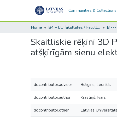
Communities & Collections
Home
B4 – LU fakultātes / Faculties of the UL
Skaitliskie rēķini 3D
atšķirīgām sienu elek
dc.contributor.advisor
Buligins, Leonīds
dc.contributor.author
Krastiņš, Ivars
dc.contributor.other
Latvijas Universitāt