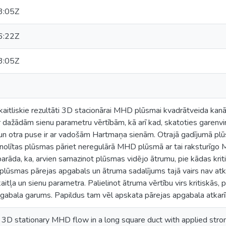
3:05Z
6:22Z
3:05Z
aitliskie rezultāti 3D stacionārai MHD plūsmai kvadrātveida kanā
r dažādām sienu parametru vērtībām, kā arī kad, skatoties garenvirz
 otra puse ir ar vadošām Hartmaņa sienām. Otrajā gadījumā plūs
nolītas plūsmas pāriet neregulārā MHD plūsmā ar tai raksturīgo M
 parāda, ka, arvien samazinot plūsmas vidējo ātrumu, pie kādas kriti
lūsmas pārejas apgabals un ātruma sadalījums tajā vairs nav atka
itļa un sienu parametra. Palielinot ātruma vērtību virs kritiskās, pi
apgabala garums. Papildus tam vēl apskata pārejas apgabala atkar
 3D stationary MHD flow in a long square duct with applied stron