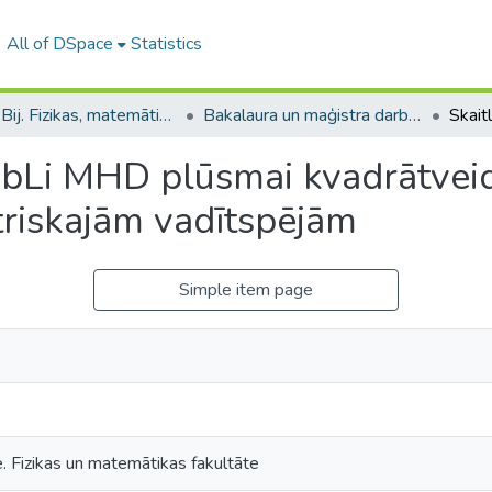
All of DSpace
Statistics
B --- Bij. Fizikas, matemātikas un optometrijas fakultātes studentu noslēguma darbi / Faculty of Physics, Mathematics and Optometry - Graduate works
Bakalaura un maģistra darbi (FMOF) / Bachelor's and Master's theses
 PbLi MHD plūsmai kvadrātvei
triskajām vadītspējām
Simple item page
e. Fizikas un matemātikas fakultāte