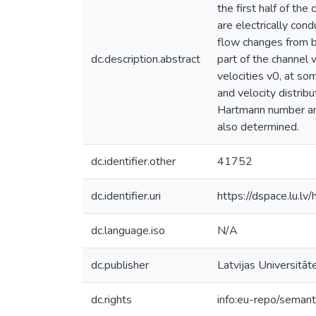
the first half of the
are electrically cond
flow changes from bu
dc.description.abstract
part of the channel 
velocities v0, at so
and velocity distri
Hartmann number and
also determined.
dc.identifier.other
41752
dc.identifier.uri
https://dspace.lu.l
dc.language.iso
N/A
dc.publisher
Latvijas Universitāt
dc.rights
info:eu-repo/seman