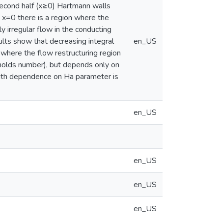
e second half (x≥0) Hartmann walls
 at x=0 there is a region where the
y irregular flow in the conducting
ults show that decreasing integral
en_US
, where the flow restructuring region
ynolds number), but depends only on
ngth dependence on Ha parameter is
en_US
en_US
en_US
en_US