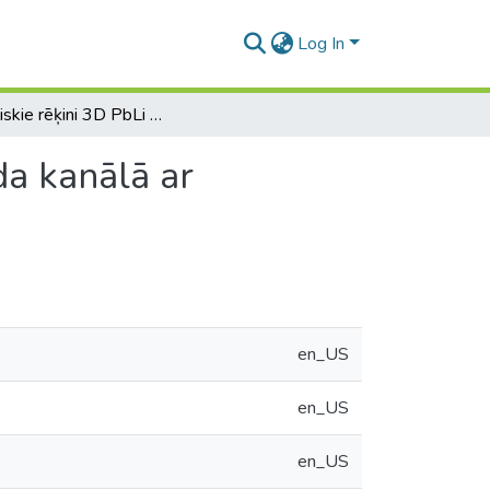
Log In
Skaitliskie rēķini 3D PbLi MHD plūsmai kvadrātveida kanālā ar atšķirīgām sienu elektriskajām vadītspējām
da kanālā ar
en_US
en_US
en_US