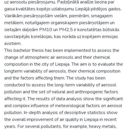
uz aerosolu piesārņojumu. Padziļinātā analīze liecina par
gaisa kvalitātes kopējo uzlabojumu Liepājā pēdējos gados.
Vairākām piesārņojošām vielām, piemērām, smagajiem
metāliem, noturīgajiem organiskajiem piesārņotājiem un
cietajām daļiņām PM10 un PM2,5 ir konstatētas būtiskās
savstarpējās korelācijas, kas norāda uz kopējiem emisijas
avotiem.
This bachelor thesis has been implemented to assess the
change of atmospheric air aerosols and their chemical
composition in the city of Liepaja. The aim is to evaluate the
longterm variability of aerosols, their chemical composition
and the factors affecting them. The study has been
conducted to assess the long-term variability of aerosol
pollution and the set of natural and anthropogenic factors
affecting it. The results of data analysis show the significant
and complex influence of meteorological factors on aerosol
pollution. In-depth analysis of descriptive statistics show
the overall improvement of air quality in Liepaja in recent
years. For several pollutants, for example, heavy metals,