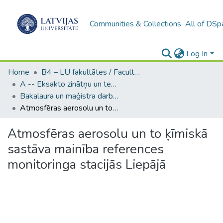
Communities & Collections
All of DSp
Log In
Home
B4 – LU fakultātes / Faculties of the UL
A -- Eksakto zinātņu un tehnoloģiju fakultāte / Faculty of Science and Technology
Bakalaura un maģistra darbi (EZTF) / Bachelor's and Master's theses
Atmosfēras aerosolu un to ķīmiskā sastāva mainība references monitoringa stacijās Liepājā
Atmosfēras aerosolu un to ķīmiskā
sastāva mainība references
monitoringa stacijās Liepājā