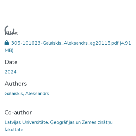
Loading...
Files
305-101623-Galaiskis_Aleksandrs_ag20115.pdf
(4.91
MB)
Date
2024
Authors
Galaiskis, Aleksandrs
Co-author
Latvijas Universitāte. Ģeogrāfijas un Zemes zinātņu
fakultāte