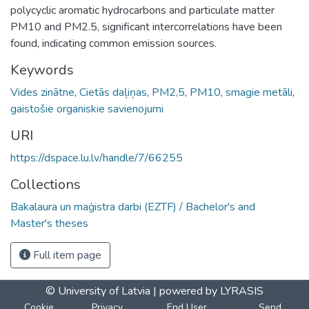
polycyclic aromatic hydrocarbons and particulate matter
PM10 and PM2.5, significant intercorrelations have been
found, indicating common emission sources.
Keywords
Vides zinātne
,
Cietās daļiņas
,
PM2,5
,
PM10
,
smagie metāli
,
gaistošie organiskie savienojumi
URI
https://dspace.lu.lv/handle/7/66255
Collections
Bakalaura un maģistra darbi (EZTF) / Bachelor's and
Master's theses
Full item page
© University of Latvia |
powered by LYRASIS
Cookie
Privacy
End User
Send