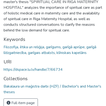
master's thesis "SPIRITUAL CARE IN RIGA MATERNITY
HOSPITAL" analyzes the importance of spiritual care as part
of holistic medical care in maternity care and the availability
of spiritual care in Riga Maternity Hospital, as well as
conducts structured conversations to clarify the reasons
behind the low demand for spiritual care.
Keywords
Filozofija, ētika un reliģija
,
garīgums
,
garīgā aprūpe
,
garīgā
līdzgaitniecība
,
garīgais atbalsts
,
klīniskais kapelāns
URI
https://dspace.lu.lv/handle/7/66734
Collections
Bakalaura un maģistra darbi (HZF) / Bachelor's and Master's
theses
Full item page