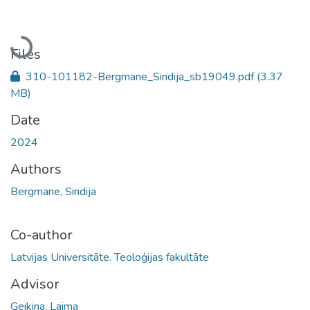
Loading...
Files
310-101182-Bergmane_Sindija_sb19049.pdf
(3.37
MB)
Date
2024
Authors
Bergmane, Sindija
Co-author
Latvijas Universitāte. Teoloģijas fakultāte
Advisor
Geikina, Laima