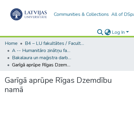
Communities & Collections
All of DSp
Log In
Home
B4 – LU fakultātes / Faculties of the UL
A -- Humanitāro zinātņu fakultāte / Faculty of Humanities
Bakalaura un maģistra darbi (HZF) / Bachelor's and Master's theses
Garīgā aprūpe Rīgas Dzemdību namā
Garīgā aprūpe Rīgas Dzemdību
namā