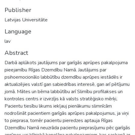
Publisher
Latvijas Universitāte
Language
lav
Abstract
Darbā aplūkots jautājums par garīgās aprūpes pakalpojuma
pieejamību Rīgas Dzemdību Namā. Jautājums par
psihoemocionālo labbūtību dzemdību aprūpes iestādēs ir
aktualizējies valstī gan sabiedrības interesē, gan arī pētījumu
jomā. Mātes un bērna labbūtību arī Slimību profilakses un
kontroles centrs ir izvirzījis kā valsts stratēģisko mērķi,
Pacientu tiesību likums iekļauj pienākumu slimnīcām
nodrošināt pacientiem garīgās aprūpes pakalpojumus, ja viņi
to pieprasa, tomēr pacientu pieredzes aptauja Rīgas
Dzemdību Namā neuzrāda pacientu pieprasījumu pēc garīgās
aprūpes vai klīniskā kapelāna pakalpojumiem, kas saskaņā ar