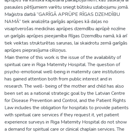
pasaules pētījumiem varētu sniegt būtisku uzlabojumu jomā.
Maģistra darbā “GARĪGĀ APRŪPE RĪGAS DZEMDĪBU
NAMĀ” tiek analizēta garīgās aprūpes kā daļas no
visaptverošas medicīnas aprūpes dzemdību aprūpē nozīme
un garīgās aprūpes pieejamība Rīgas Dzemdību namā, kā arī
tiek veiktas strukturētas sarunas, lai skaidrotu zemā garīgās
aprūpes pieprasījuma cēloņus.
Main theme of this work is the issue of the availability of
spiritual care in Riga Maternity Hospital. The question of
psycho-emotional well-being in maternity care institutions
has gained attention both from public interest and in
research. The well- being of the mother and child has also
been set as a national strategic goal by the Latvian Centre
for Disease Prevention and Control, and the Patient Rights
Law includes the obligation for hospitals to provide patients
with spiritual care services if they request it, yet patient
experience surveys in Riga Maternity Hospital do not show
a demand for spiritual care or clinical chaplain services. The