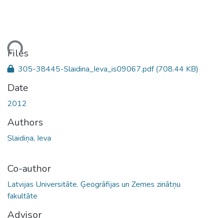
ding...
Files
305-38445-Slaidina_Ieva_is09067.pdf
(708.44 KB)
Date
2012
Authors
Slaidiņa, Ieva
Co-author
Latvijas Universitāte. Ģeogrāfijas un Zemes zinātņu
fakultāte
Advisor