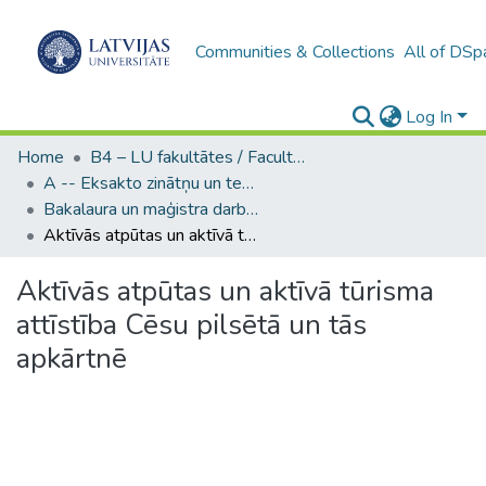
Communities & Collections
All of DSp
Log In
Home
B4 – LU fakultātes / Faculties of the UL
A -- Eksakto zinātņu un tehnoloģiju fakultāte / Faculty of Science and Technology
Bakalaura un maģistra darbi (EZTF) / Bachelor's and Master's theses
Aktīvās atpūtas un aktīvā tūrisma attīstība Cēsu pilsētā un tās apkārtnē
Aktīvās atpūtas un aktīvā tūrisma
attīstība Cēsu pilsētā un tās
apkārtnē