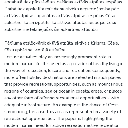
apgabalā tiek pārstāvētas dažādas aktīvās atpūtas iespējas.
Darbā tiek apskatīta mūsdienu cilvēka nepieciešamība pēc
aktīvās atpūtas, apzinātas aktīvās atpūtas iespējas Cēsu
apkārtnē, kā arī izpētīts, kā aktīvas atpūtas iespējas Cēsu
apkārtnē ir ietekmējušas šīs apkārtnes attīstību.
Pētījuma atslēgvārdi: aktīvā atpūta, aktīvais tūrisms, Cēsis,
Cēsu apkārtne, vietējā attīstība.
Leisure activities play an increasingly prominent role in
modern human life. It is used as a provider of healthy living in
the way of relaxation, leisure and recreation. Consequently,
more often holiday destinations are selected in such places
that provide recreational opportunities, such as mountainous
regions of countries, sea or ocean in coastal areas, or places
any other form of offering recreational opportunities - with
adequate infrastructure. An example is the choice of Cesis
surrounding, because this area is represented in a variety of
recreational opportunities. The paper is highlighting the
modern human need for active recreation, active recreation