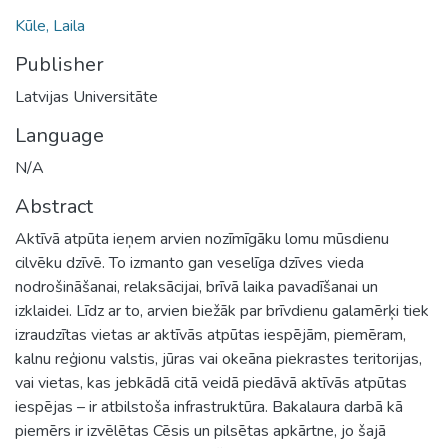
Kūle, Laila
Publisher
Latvijas Universitāte
Language
N/A
Abstract
Aktīvā atpūta ieņem arvien nozīmīgāku lomu mūsdienu
cilvēku dzīvē. To izmanto gan veselīga dzīves vieda
nodrošināšanai, relaksācijai, brīvā laika pavadīšanai un
izklaidei. Līdz ar to, arvien biežāk par brīvdienu galamērķi tiek
izraudzītas vietas ar aktīvās atpūtas iespējām, piemēram,
kalnu reģionu valstis, jūras vai okeāna piekrastes teritorijas,
vai vietas, kas jebkādā citā veidā piedāvā aktīvās atpūtas
iespējas – ir atbilstoša infrastruktūra. Bakalaura darbā kā
piemērs ir izvēlētas Cēsis un pilsētas apkārtne, jo šajā