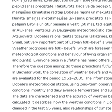
nokrišņu summas. Izvērtējot šos datus ir aprēķināta tauta
piepildīšanās precizitāte. Raksturots, kādā veidā pēdējo 55
mainījušies klimatiskie rādītāji Dobeles rajonā un meklēta
klimata izmaiņas ir ietekmējušas laikazīmju precizitāti. Tā 
pētījumi Latvijā un citur pasaulē ir veikti ļoti maz, tad iegūti
ar Alūksnes, Ventspils un Daugavpils meteoroloģisko stac
Atslēgvārdi: Dobeles rajons, tautas ticējumi, laikazīmes, kli
Small, but very important part of Latvian folk-belief is we
Weather prognoses are folk- beliefs, which are foreseen
meteorological conditions and behaviour of living organis
and plants). Everyone once in a lifetime has heard others 
Therefore the question arising: do these predictions fulfil?
In Bachelor work, the correlation of weather beliefs and 
are evaluated for the period 1951–2005. The information
Dobele’s meteorological station, using long–term observ
conditions, monthly and daily average temperature and sum
The data are characterized and the accuracy of weather b
calculated. It describes, how the weather conditions in Do
changed in the last 55 years, also relationships of climat