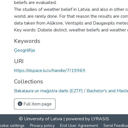
beliefs are evaluated.
The studies of weather belief in Latvia, and also in other c
world, are rarely done. For that reason the results are co
data taken from Alūksne, Ventspils and Daugavpils meteor
Key words: Dobele district, weather beliefs and weather c
Keywords
Ģeogrāfija
URI
https://dspace.lu.lv/handle/7/19969
Collections
Bakalaura un maģistra darbi (EZTF) / Bachelor's and Mast
Full item page
© University of Latvia |
powered by LYRASIS
ookie settings
Privacy policy
End User Agreement
Send Feedba