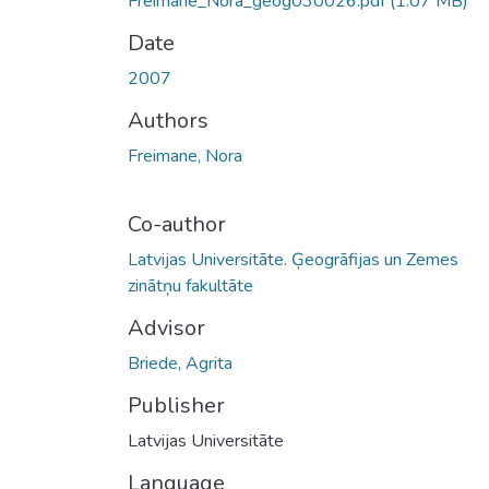
Freimane_Nora_geog030026.pdf
(1.07 MB)
Date
2007
Authors
Freimane, Nora
Co-author
Latvijas Universitāte. Ģeogrāfijas un Zemes
zinātņu fakultāte
Advisor
Briede, Agrita
Publisher
Latvijas Universitāte
Language