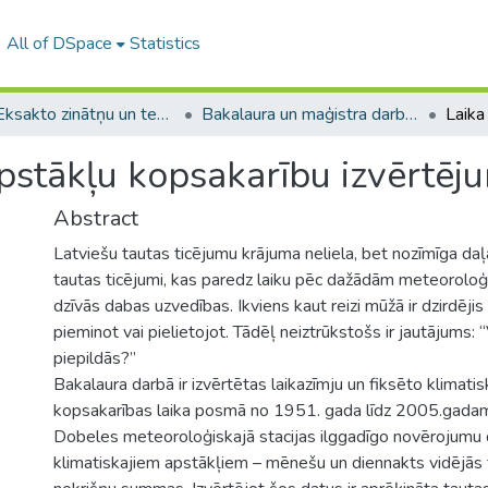
All of DSpace
Statistics
A -- Eksakto zinātņu un tehnoloģiju fakultāte / Faculty of Science and Technology
Bakalaura un maģistra darbi (EZTF) / Bachelor's and Master's theses
apstākļu kopsakarību izvērtē
Abstract
Latviešu tautas ticējumu krājuma neliela, bet nozīmīga daļa 
tautas ticējumi, kas paredz laiku pēc dažādām meteorolo
dzīvās dabas uzvedības. Ikviens kaut reizi mūžā ir dzirdēji
pieminot vai pielietojot. Tādēļ neiztrūkstošs ir jautājums: “
piepildās?”
Bakalaura darbā ir izvērtētas laikazīmju un fiksēto klimati
kopsakarības laika posmā no 1951. gada līdz 2005.gadam
Dobeles meteoroloģiskajā stacijas ilggadīgo novērojumu 
klimatiskajiem apstākļiem – mēnešu un diennakts vidējās