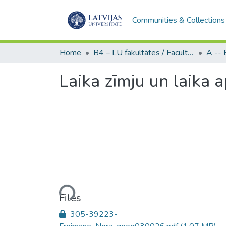
Communities & Collections
Home
B4 – LU fakultātes / Faculties of the UL
Laika zīmju un laika 
Loading...
Files
305-39223-