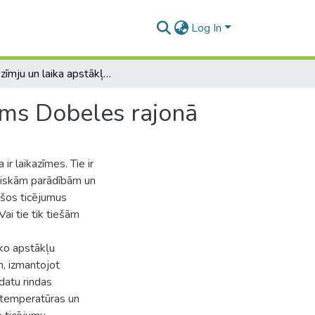
Log In
Laika zīmju un laika apstākļu kopsakarību izvērtējums Dobeles rajonā
jums Dobeles rajonā
ir laikazīmes. Tie ir
ģiskām parādībām un
s šos ticējumus
Vai tie tik tiešām
sko apstākļu
, izmantojot
datu rindas
 temperatūras un