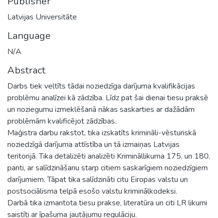
Publisher
Latvijas Universitāte
Language
N/A
Abstract
Darbs tiek veltīts tādai noziedzīga darījuma kvalifikācijas
problēmu analīzei kā zādzība. Līdz pat šai dienai tiesu praksē
un noziegumu izmeklēšanā nākas saskarties ar dažādām
problēmām kvalificējot zādzības.
Maģistra darbu rakstot, tika izskatīts krimināli-vēsturiskā
noziedzīgā darījuma attīstība un tā izmaiņas Latvijas
teritorijā. Tika detalizēti analizēti Krimināllikuma 175. un 180.
panti, ar salīdzināšanu starp citiem saskarīgiem noziedzīgiem
darījumiem. Tāpat tika salīdzināti citu Eiropas valstu un
postsociālisma telpā esošo valstu kriminālkodeksi.
Darbā tika izmantota tiesu prakse, literatūra un citi LR likumi
saistīti ar īpašuma jautājumu regulāciju.