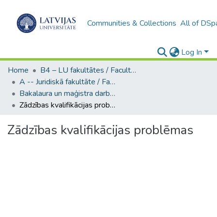
Communities & Collections
All of DSp
Log In
Home
B4 – LU fakultātes / Faculties of the UL
A -- Juridiskā fakultāte / Faculty of Law
Bakalaura un maģistra darbi (JF) / Bachelor's and Master's theses
Zādzības kvalifikācijas problēmas
Zādzības kvalifikācijas problēmas