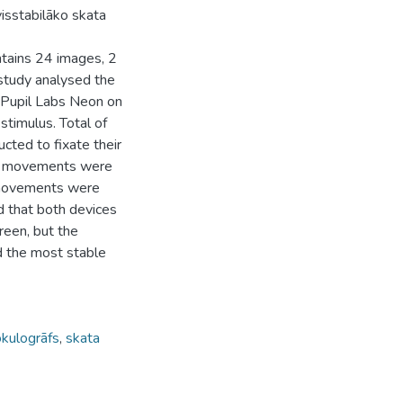
visstabilāko skata
ntains 24 images, 2
 study analysed the
d Pupil Labs Neon on
 stimulus. Total of
ucted to fixate their
eye movements were
e movements were
d that both devices
creen, but the
ed the most stable
kulogrāfs
,
skata