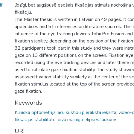
f
līdzīgi, bet augšpusē esošais fiksācijas stimuls nodrošina 
fiksāciju.
The Master thesis is written in Latvian on 49 pages. It co
appendices and 51 references on literature sources. This
influence of the eye tracking devices Tobii Pro Fusion an
fixation stability, depending on the position of the fixation
32 participants took part in this study and they were instr
gaze on 13 different positions on the screen. Fixation 
recorded using the eye tracking devices and later thes
used to calculate gaze fixation stability. The study showe
assessed fixation stability similarly at the center of the s
fixation stimulus located at the top of the screen provid
gaze fixation.
Keywords
Klīniskā optometrija
,
acu kustību pieraksta iekārta
,
video-o
fiksācijas stabilitāte
,
divu mainīgo elipses laukums
URI