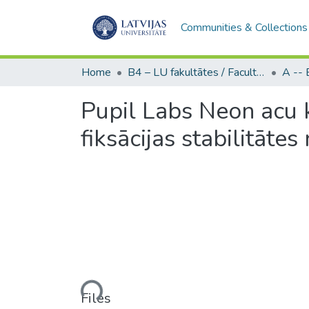
Communities & Collections
Home
B4 – LU fakultātes / Faculties of the UL
Pupil Labs Neon acu k
fiksācijas stabilitāte
Loading...
Files