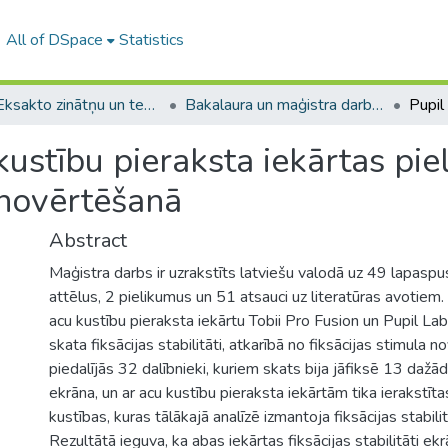
All of DSpace
Statistics
A -- Eksakto zinātņu un tehnoloģiju fakultāte / Faculty of Science and Technology
Bakalaura un maģistra darbi (EZTF) / Bachelor's and Master's theses
ustību pieraksta iekārtas pie
s novērtēšanā
Abstract
Maģistra darbs ir uzrakstīts latviešu valodā uz 49 lapasp
attēlus, 2 pielikumus un 51 atsauci uz literatūras avotiem.
acu kustību pieraksta iekārtu Tobii Pro Fusion un Pupil L
skata fiksācijas stabilitāti, atkarībā no fiksācijas stimula 
piedalījās 32 dalībnieki, kuriem skats bija jāfiksē 13 dažād
ekrāna, un ar acu kustību pieraksta iekārtām tika ierakstīta
kustības, kuras tālākajā analīzē izmantoja fiksācijas stabil
Rezultātā ieguva, ka abas iekārtas fiksācijas stabilitāti ek