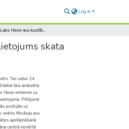
Log In
Pupil Labs Neon acu kustību pieraksta iekārtas pielietojums skata fiksācijas stabilitātes novērtēšanā
lietojums skata
usēm. Tas satur 24
 Darbā tika analizēta
abs Neon ietekme uz
novietojuma. Pētījumā
ās pozīcijās uz
s veikto fiksāciju acu
itātes aprēķināšanā.
rāna centrā novērtē