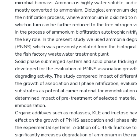
microbial biomass. Ammonia is highly water soluble, and in 
mostly converted to ammonium. Biological ammonium degr
the nitrification process, where ammonium is oxidized to ni
which in turn can be further reduced to the free nitrogen via
In the process of ammonium biofiltration autotrophic nitrif
the key role. In the present study we used ammonia degr
(PNNS) which was previously isolated from the biological
the fish factory wastewater treatment plant.
Solid phase submerged system and solid phase trickling
developed for the evaluation of PNNS association grow
degrading activity. The study compared impact of differen
the growth of association and I phase nitrification, evaluat
substrates as potential carrier material for immobilizatio
determined impact of pre-treatment of selected materia
immobilization.
Organic additives such as molasses, KLE and fructose hav
effect on the growth of PNNS association and I phase nitri
the experimental systems. Addition of 0.45% fructose to
significantly increases degradation of ammonium in the ra