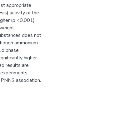
st appropriate
is) activity of the
higher (p <0,001)
 weight.
substances does not
, though ammonium
lid phase
nificantly higher
ed results are
m experiments.
n, PNNS association.