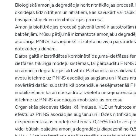
Bioloģiskā amonija degradācija norit nitrifikācijas procesā,
oksidējas līdz nitrītiem un nitrātiem, kas savukārt var tālāk
brīvajam slāpeklim denitrifikācijas procesā.
Amonija biofiltrācijas procesā galvenā lomā ir autotrofām 
baktērijām. Mūsu pētījumā ir izmantota amonjaku degradēj
asociācija PNNS, kas iepriekš ir izolēta no zivju pārstrāde
notekūdeņu dūņām.
Darba gaitā ir izstrādātas kombinētā dziļuma-cietfāzes fe
cietfāzes triklinga modeļu sistēmas, lai pārbaudītu PNNS 
un amonija degradācijas aktivitāti. Pārbaudīta un salīdzin
avotu ietekme uz PNNS asociācijas augšanu un I fāzes nitri
novērtēti dažādi substrāti kā potenciālie nesējmateriāli P
imobilizēšanai, kā arī noskaidrota izvēlētā nesējmateriāla
ietekme uz PNNS asociācijas imobilizācijas procesu.
Organiskās piedevas tādas, kā: melase, KLE un fruktoze a
efektu uz PNNS asociācijas augšanu un I fāzes nitrifikācij
eksperimentālajās modeļu sistēmās. 0,45% fruktozes pie
videi būtiski palielina amonija degradāciju diapazonā no 0