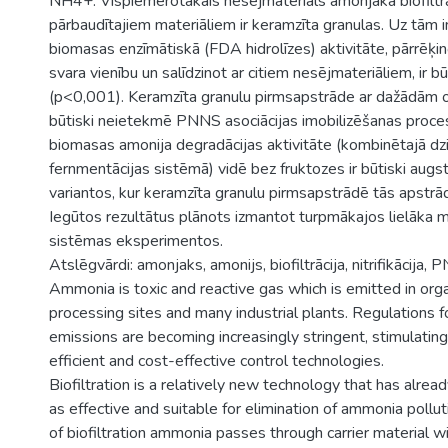
NH4+. Vispiemērotākais nesējmateriāls amonjaka biofiltrā
pārbaudītajiem materiāliem ir keramzīta granulas. Uz tām 
biomasas enzīmātiskā (FDA hidrolīzes) aktivitāte, pārrēķi
svara vienību un salīdzinot ar citiem nesējmateriāliem, ir b
(p<0,001). Keramzīta granulu pirmsapstrāde ar dažādām 
būtiski neietekmē PNNS asociācijas imobilizēšanas proces
biomasas amonija degradācijas aktivitāte (kombinētajā dz
fernmentācijas sistēmā) vidē bez fruktozes ir būtiski augs
variantos, kur keramzīta granulu pirmsapstrādē tās apstrād
Iegūtos rezultātus plānots izmantot turpmākajos lielāka mē
sistēmas eksperimentos.
Atslēgvārdi: amonjaks, amonijs, biofiltrācija, nitrifikācija, 
Ammonia is toxic and reactive gas which is emitted in org
processing sites and many industrial plants. Regulations 
emissions are becoming increasingly stringent, stimulatin
efficient and cost-effective control technologies.
Biofiltration is a relatively new technology that has alre
as effective and suitable for elimination of ammonia pollut
of biofiltration ammonia passes through carrier material w