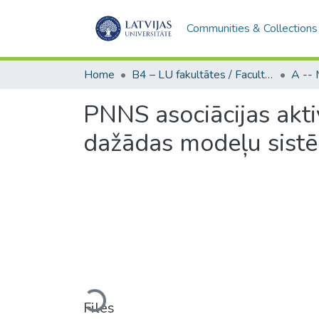
Communities & Collections
Home
B4 – LU fakultātes / Faculties of the UL
PNNS asociācijas akti
dažādas modeļu sist
Loading...
Files