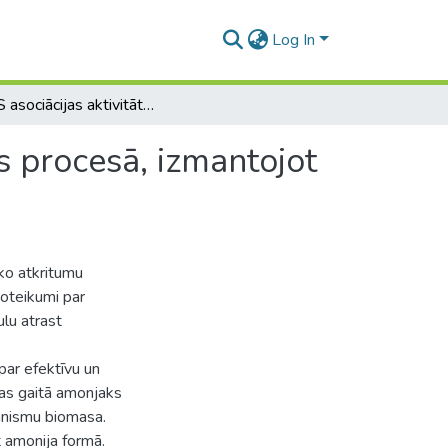
Log In
PNNS asociācijas aktivitāte amonija biodegradācijas procesā, izmantojot dažādas modeļu sistēmas
s procesā, izmantojot
sko atkritumu
oteikumi par
ulu atrast
a par efektīvu un
jas gaitā amonjaks
ganismu biomasa.
et amonija formā.