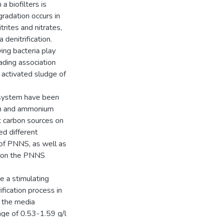
a biofilters is
adation occurs in
trites and nitrates,
 denitrification.
ying bacteria play
ading association
 activated sludge of
 system have been
th and ammonium
t carbon sources on
ed different
n of PNNS, as well as
l on the PNNS
e a stimulating
fication process in
 the media
nge of 0.53-1.59 g/l