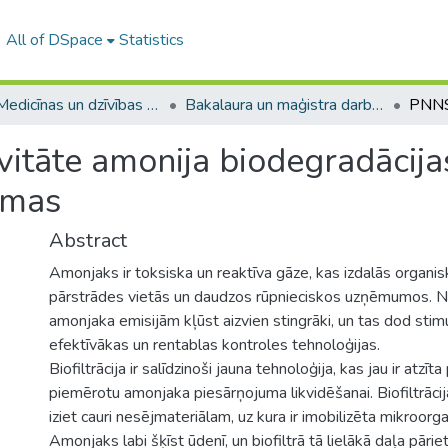
All of DSpace
Statistics
A -- Medicīnas un dzīvības zinātņu fakultāte / Faculty of Medicine and Life Sciences
Bakalaura un maģistra darbi (MDZF) / Bachelor's and Master's theses
vitāte amonija biodegradācija
ēmas
Abstract
Amonjaks ir toksiska un reaktīva gāze, kas izdalās organi
pārstrādes vietās un daudzos rūpnieciskos uzņēmumos. N
amonjaka emisijām kļūst aizvien stingrāki, un tas dod stim
efektīvākas un rentablas kontroles tehnoloģijas.
Biofiltrācija ir salīdzinoši jauna tehnoloģija, kas jau ir atzīt
piemērotu amonjaka piesārņojuma likvidēšanai. Biofiltrāci
iziet cauri nesējmateriālam, uz kura ir imobilizēta mikroor
Amonjaks labi šķīst ūdenī, un biofiltrā tā lielākā daļa pāri