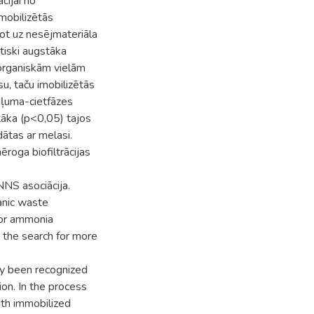
cijai no
imobilizētās
not uz nesējmateriāla
ūtiski augstāka
organiskām vielām
u, taču imobilizētās
iļuma-cietfāzes
tāka (p<0,05) tajos
ātas ar melasi.
roga biofiltrācijas
PNNS asociācija.
anic waste
for ammonia
g the search for more
ady been recognized
ion. In the process
ith immobilized