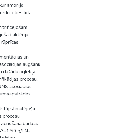
 kur amonijs
 reducēties līdz
nitrificējošām
oša baktēriju
s rūpnīcas
rmentācijas un
asociācijas augšanu
āta dažādu oglekļa
fikācijas procesu,
NNS asociācijas
 pirmsapstrādes
tstāj stimulējošu
as procesu
vienošana barības
,53-1,59 g/l N-