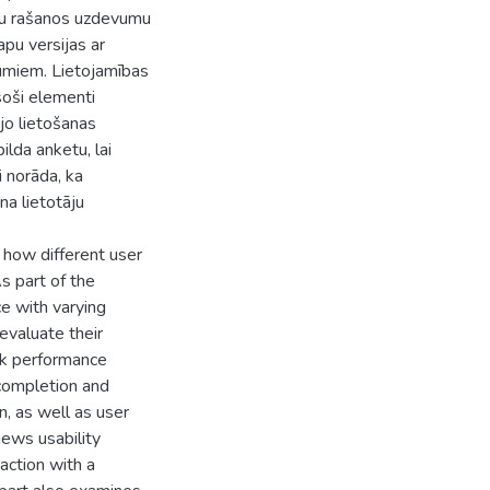
ūdu rašanos uzdevumu
apu versijas ar
umiem. Lietojamības
rsoši elementi
jo lietošanas
ilda anketu, lai
i norāda, ka
a lietotāju
e how different user
s part of the
ce with varying
evaluate their
sk performance
completion and
, as well as user
iews usability
action with a