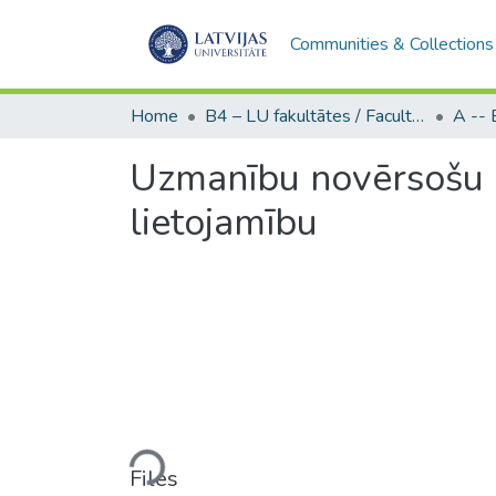
Communities & Collections
Home
B4 – LU fakultātes / Faculties of the UL
Uzmanību novērsošu U
lietojamību
Loading...
Files