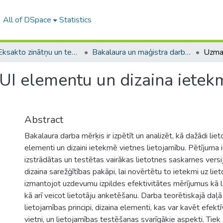
All of DSpace
Statistics
A -- Eksakto zinātņu un tehnoloģiju fakultāte / Faculty of Science and Technology
Bakalaura un maģistra darbi (EZTF) / Bachelor's and Master's theses
I elementu un dizaina ietekm
Abstract
Bakalaura darba mērķis ir izpētīt un analizēt, kā dažādi lie
elementi un dizaini ietekmē vietnes lietojamību. Pētījuma 
izstrādātas un testētas vairākas lietotnes saskarnes versij
dizaina sarežģītības pakāpi, lai novērtētu to ietekmi uz liet
izmantojot uzdevumu izpildes efektivitātes mērījumus kā la
kā arī veicot lietotāju anketēšanu. Darba teorētiskajā daļā
lietojamības principi, dizaina elementi, kas var kavēt efektī
vietni, un lietojamības testēšanas svarīgākie aspekti. Tie