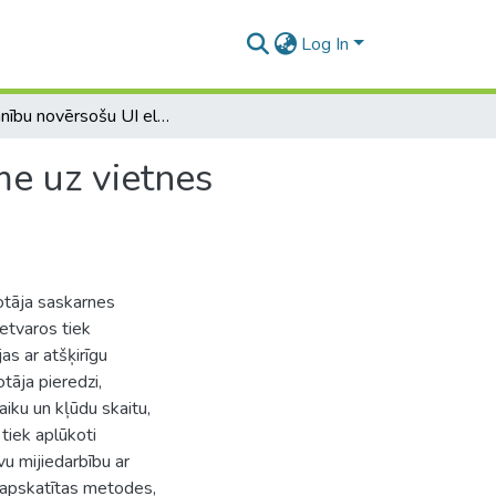
Log In
Uzmanību novērsošu UI elementu un dizaina ietekme uz vietnes lietojamību
e uz vietnes
totāja saskarnes
ietvaros tiek
as ar atšķirīgu
otāja pieredzi,
iku un kļūdu skaitu,
 tiek aplūkoti
vu mijiedarbību ar
k apskatītas metodes,