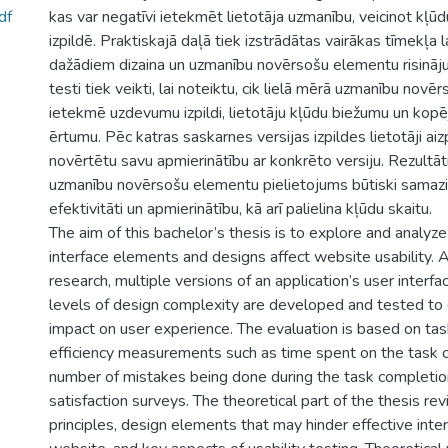
df
kas var negatīvi ietekmēt lietotāja uzmanību, veicinot kļ
izpildē. Praktiskajā daļā tiek izstrādātas vairākas tīmekļa l
dažādiem dizaina un uzmanību novērsošu elementu risināj
testi tiek veikti, lai noteiktu, cik lielā mērā uzmanību novē
ietekmē uzdevumu izpildi, lietotāju kļūdu biežumu un kopē
ērtumu. Pēc katras saskarnes versijas izpildes lietotāji aizp
novērtētu savu apmierinātību ar konkrēto versiju. Rezultāt
uzmanību novērsošu elementu pielietojums būtiski samazin
efektivitāti un apmierinātību, kā arī palielina kļūdu skaitu.
The aim of this bachelor’s thesis is to explore and analyz
interface elements and designs affect website usability. A
research, multiple versions of an application’s user interfa
levels of design complexity are developed and tested to 
impact on user experience. The evaluation is based on ta
efficiency measurements such as time spent on the task 
number of mistakes being done during the task completion
satisfaction surveys. The theoretical part of the thesis rev
principles, design elements that may hinder effective inter