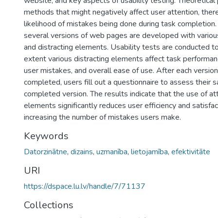
website, and key aspects of usability testing. Theoretical
methods that might negatively affect user attention, there
likelihood of mistakes being done during task completion. I
several versions of web pages are developed with vario
and distracting elements. Usability tests are conducted 
extent various distracting elements affect task performan
user mistakes, and overall ease of use. After each version
completed, users fill out a questionnaire to assess their s
completed version. The results indicate that the use of att
elements significantly reduces user efficiency and satisfac
increasing the number of mistakes users make.
Keywords
Datorzinātne
,
dizains
,
uzmanība
,
lietojamība
,
efektivitāte
URI
https://dspace.lu.lv/handle/7/71137
Collections