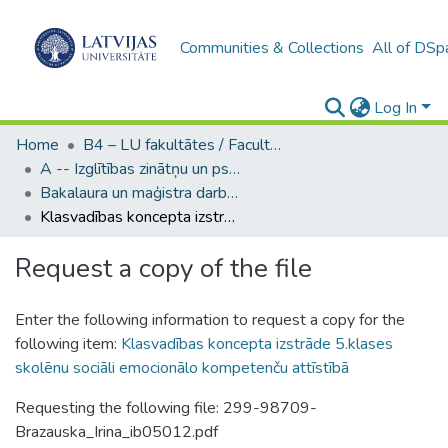
Communities & Collections
All of DSp
Log In
Home
B4 – LU fakultātes / Faculties of the UL
A -- Izglītības zinātņu un psiholoģijas fakultāte / Faculty of Education Sciences and Psychology
Bakalaura un maģistra darbi (PPMF) / Bachelor's and Master's theses
Klasvadības koncepta izstrāde 5.klases skolēnu sociāli emocionālo kompetenču attīstībā
Request a copy of the file
Enter the following information to request a copy for the
following item:
Klasvadības koncepta izstrāde 5.klases
skolēnu sociāli emocionālo kompetenču attīstībā
Requesting the following file: 299-98709-
Brazauska_Irina_ib05012.pdf