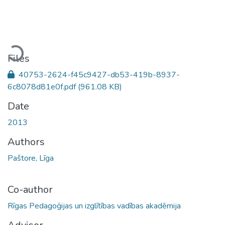
Loading...
Files
40753-2624-f45c9427-db53-419b-8937-
6c8078d81e0f.pdf
(961.08 KB)
Date
2013
Authors
Paštore, Līga
Co-author
Rīgas Pedagoģijas un izglītības vadības akadēmija