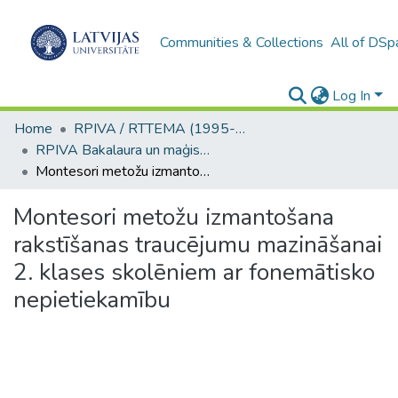
Communities & Collections
All of DSp
Log In
Home
RPIVA / RTTEMA (1995-2016)
RPIVA Bakalaura un maģistra darbi / RTTEMA Bachelor's and Master's theses (1995-2017)
Montesori metožu izmantošana rakstīšanas traucējumu mazināšanai 2. klases skolēniem ar fonemātisko nepietiekamību
Montesori metožu izmantošana
rakstīšanas traucējumu mazināšanai
2. klases skolēniem ar fonemātisko
nepietiekamību