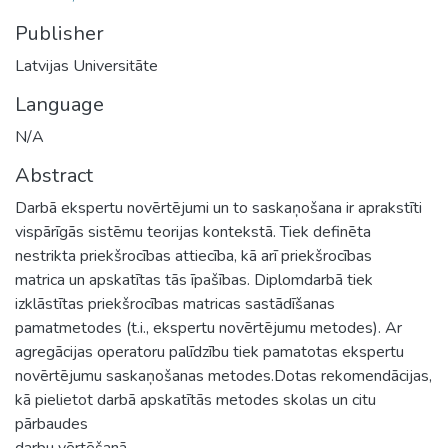
Publisher
Latvijas Universitāte
Language
N/A
Abstract
Darbā ekspertu novērtējumi un to saskaņošana ir aprakstīti
vispārīgās sistēmu teorijas kontekstā. Tiek definēta
nestrikta priekšrocības attiecība, kā arī priekšrocības
matrica un apskatītas tās īpašības. Diplomdarbā tiek
izklāstītas priekšrocības matricas sastādīšanas
pamatmetodes (t.i., ekspertu novērtējumu metodes). Ar
agregācijas operatoru palīdzību tiek pamatotas ekspertu
novērtējumu saskaņošanas metodes.Dotas rekomendācijas,
kā pielietot darbā apskatītās metodes skolas un citu
pārbaudes
darbu vērtēšanā.