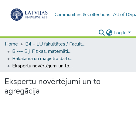
Communities & Collections
All of DSp
Log In
Home
B4 – LU fakultātes / Faculties of the UL
B --- Bij. Fizikas, matemātikas un optometrijas fakultātes studentu noslēguma darbi / Faculty of Physics, Mathematics and Optometry - Graduate works
Bakalaura un maģistra darbi (FMOF) / Bachelor's and Master's theses
Ekspertu novērtējumi un to agregācija
Ekspertu novērtējumi un to
agregācija