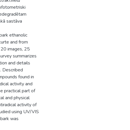
traktvielu
ofotometriski
e nedegradētam
skā sastāva
bark ethanolic
kurte and from
, 20 images, 25
e survey summarizes
ion and details
d. Described
ompounds found in
dical activity and
e practical part of
al and physical
radical activity of
tudied using UV/VIS
 bark was