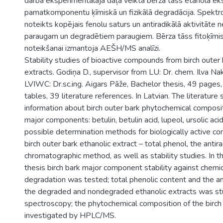
darba eksperimentālajā daļā veikta bērza tāss etanola eks
pamatkomponentu ķīmiskā un fizikālā degradācija. Spektr
noteikts kopējais fenolu saturs un antiradikālā aktivitāt
paraugam un degradētiem paraugiem. Bērza tāss fitoķīmi
noteikšanai izmantoja AEŠH/MS analīzi.
Stability studies of bioactive compounds from birch outer 
extracts. Godiņa D., supervisor from LU: Dr. chem. Ilva Na
LVIWC: Dr.sc.ing. Aigars Pāže, Bachelor thesis, 49 pages
tables, 39 literature references. In Latvian. The literatur
information about birch outer bark phytochemical composit
major components: betulin, betulin acid, lupeol, ursolic aci
possible determination methods for biologically active c
birch outer bark ethanolic extract – total phenol, the antira
chromatographic method, as well as stability studies. In th
thesis birch bark major component stability against chemic
degradation was tested; total phenolic content and the anti
the degraded and nondegraded ethanolic extracts was s
spectroscopy; the phytochemical composition of the birch
investigated by HPLC/MS.