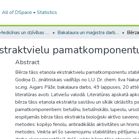
All of DSpace
Statistics
A -- Medicīnas un dzīvības zinātņu fakultāte / Faculty of Medicine and Life Sciences
Bakalaura un maģistra darbi (MDZF) / Bachelor's and Master's theses
straktvielu pamatkomponentu 
Abstract
Bērza tāss etanola ekstraktvielu pamatkomponentu stabili
Godiņa D., zinātniskais vadītājs no LU: Dr. chem. Ilva Naku
sc.ing. Aigars Pāže, bakalaura darbs, 49 lappuses, 20 attē
literatūras avoti. Latviešu valodā. Literatūras apskatā apk
bērza tāss etanola ekstrakta sastāvu un sīkāk izklāstīts p
pamatkomponentiem: betulīnu, betulīnskābi, lupeolu, ursol
iespējamās bērza tāss ekstrakta bioloģiski aktīvo savien
metodes: kopējo fenolu, antiradikālās aktivitātes un hrom
metodes. Veikta arī šo savienojumu stabilitātes pētījumu 