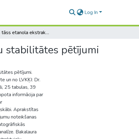
Log In
Bērza tāss etanola ekstraktvielu pamatkomponentu stabilitātes pētījumi
stabilitātes pētījumi
tātes pētījumi.
rte un no LVKĶI: Dr.
li, 25 tabulas, 39
opota informācija par
ar
skābi. Aprakstītas
ojumu noteikšanas
atogrāfiskās
analīze. Bakalaura