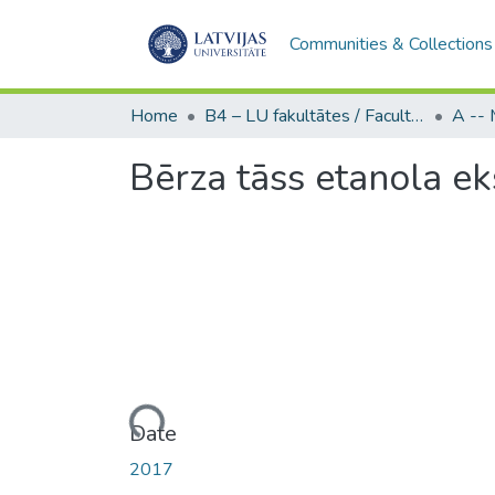
Communities & Collections
Home
B4 – LU fakultātes / Faculties of the UL
Bērza tāss etanola ek
Loading...
Date
2017