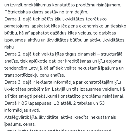
un izvirzīt priekšlikumus konstatēto problēmu risinājumam.
Pētnieciskais darbs sastāv no trim daļām.
Darba 1. daļā tiek pētīts ķīlu likviditātes teorētisko
pamatojums, apskatot ķīlas jēdziena ekonomisko un tiesisko
būtību, kā arī apskatot dažādus ķīlas veidus, to darbības
izpausmes, aktīvu un likviditātes būtību un aktīvu likviditātes
risku.
Darba 2. daļā tiek veikta ķīlas tirgus dinamiski – strukturālā
analīze, tiek aplūkotie dati par kreditēšanas un ķīlu apjoma
tendencēm Latvijā, kā arī tiek veikta nekustamā īpašuma un
transportlīdzekļu cenu analīze.
Darba 3. daļā ir iekļauta informācija par konstatētajām ķīlu
likviditātes problēmām Latvijā un tās izpausmes veidiem, kā
arī tika sniegti priekšlikumi konstatēto problēmu risināšanai.
Darbā ir 85 lapaspuses, 18 attēli, 2 tabulas un 53
informācijas avoti.
Atslēgvārdi: ķīla, likviditāte, aktīvs, kredīts, nekustamais
īpašums, cenas.