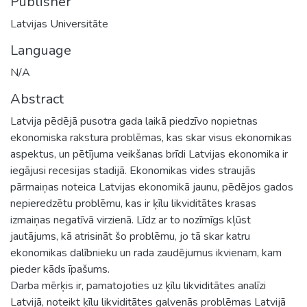
Publisher
Latvijas Universitāte
Language
N/A
Abstract
Latvija pēdējā pusotra gada laikā piedzīvo nopietnas
ekonomiska rakstura problēmas, kas skar visus ekonomikas
aspektus, un pētījuma veikšanas brīdi Latvijas ekonomika ir
iegājusi recesijas stadijā. Ekonomikas vides straujās
pārmaiņas noteica Latvijas ekonomikā jaunu, pēdējos gados
nepieredzētu problēmu, kas ir ķīlu likviditātes krasas
izmaiņas negatīvā virzienā. Līdz ar to nozīmīgs kļūst
jautājums, kā atrisināt šo problēmu, jo tā skar katru
ekonomikas dalībnieku un rada zaudējumus ikvienam, kam
pieder kāds īpašums.
Darba mērķis ir, pamatojoties uz ķīlu likviditātes analīzi
Latvijā, noteikt ķīlu likviditātes galvenās problēmas Latvijā