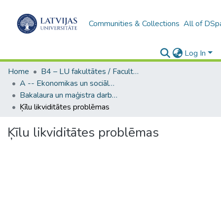
Communities & Collections
All of DSp
Log In
Home
B4 – LU fakultātes / Faculties of the UL
A -- Ekonomikas un sociālo zinātņu fakultāte / Faculty of Economics and Social Sciences
Bakalaura un maģistra darbi (ESZF) / Bachelor's and Master's theses
Ķīlu likviditātes problēmas
Ķīlu likviditātes problēmas