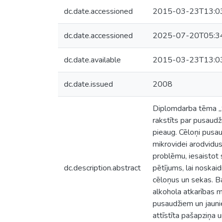
dc.date.accessioned
2015-03-23T13:0
dc.date.accessioned
2025-07-20T05:3
dc.date.available
2015-03-23T13:0
dc.date.issued
2008
Diplomdarba tēma „S
rakstīts par pusaudž
pieaug. Cēloņi pusaud
mikrovidei arodvidu
problēmu, iesaistot 
dc.description.abstract
pētījums, lai noskaid
cēloņus un sekas. Ba
alkohola atkarības m
pusaudžiem un jaunie
attīstīta pašapziņa u