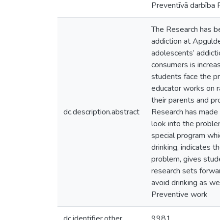
Preventīvā darbība 
The Research has be
addiction at Apguld
adolescents’ addicti
consumers is increas
students face the pr
educator works on ra
their parents and pr
dc.description.abstract
Research has made a
look into the probl
special program whi
drinking, indicates 
problem, gives stude
research sets forwar
avoid drinking as we
Preventive work
dc.identifier.other
9981