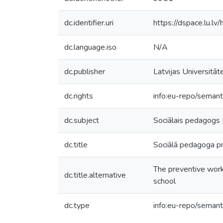
dc.identifier.uri
https://dspace.lu.l
dc.language.iso
N/A
dc.publisher
Latvijas Universitāt
dc.rights
info:eu-repo/seman
dc.subject
Sociālais pedagogs [
dc.title
Sociālā pedagoga pr
The preventive work
dc.title.alternative
school
dc.type
info:eu-repo/semant