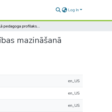
Log In
Sociālā pedagoga profilakses darbs alkohola atkarības mazināšanā Apguldes arodvidusskolā
rības mazināšanā
en_US
en_US
en_US