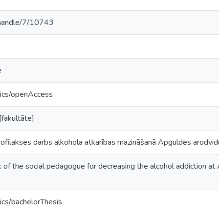
v/handle/7/10743
e
tics/openAccess
fakultāte]
ofilakses darbs alkohola atkarības mazināšanā Apguldes arodvi
 of the social pedagogue for decreasing the alcohol addiction at
ics/bachelorThesis