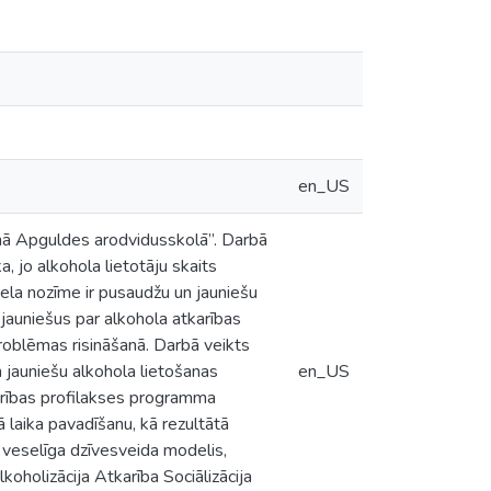
en_US
nā Apguldes arodvidusskolā”. Darbā
, jo alkohola lietotāju skaits
liela nozīme ir pusaudžu un jauniešu
jauniešus par alkohola atkarības
problēmas risināšanā. Darbā veikts
un jauniešu alkohola lietošanas
en_US
karības profilakses programma
 laika pavadīšanu, kā rezultātā
 veselīga dzīvesveida modelis,
koholizācija Atkarība Sociālizācija