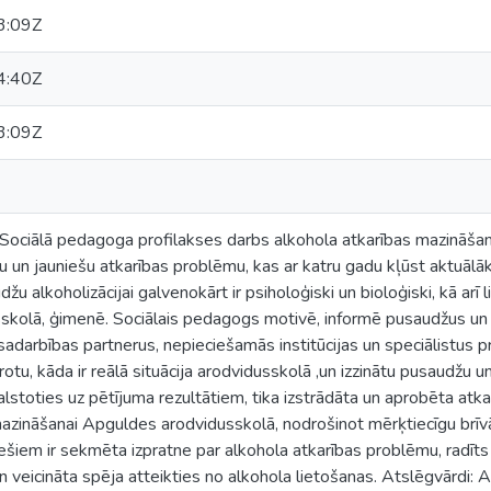
3:09Z
4:40Z
3:09Z
ociālā pedagoga profilakses darbs alkohola atkarības mazināša
u un jauniešu atkarības problēmu, kas ar katru gadu kļūst aktuālāka
žu alkoholizācijai galvenokārt ir psiholoģiski un bioloģiski, kā arī 
sskolā, ģimenē. Sociālais pedagogs motivē, informē pusaudžus un 
sadarbības partnerus, nepieciešamās institūcijas un speciālistus 
rotu, kāda ir reālā situācija arodvidusskolā ,un izzinātu pusaudžu 
lstoties uz pētījuma rezultātiem, tika izstrādāta un aprobēta at
azināšanai Apguldes arodvidusskolā, nodrošinot mērķtiecīgu brīvā
šiem ir sekmēta izpratne par alkohola atkarības problēmu, radīts
n veicināta spēja atteikties no alkohola lietošanas. Atslēgvārdi: Al