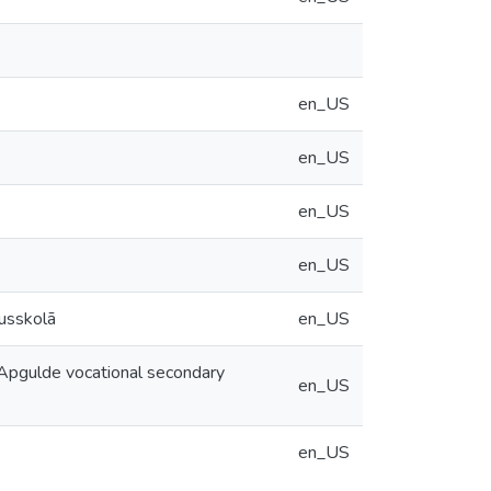
en_US
en_US
en_US
en_US
dusskolā
en_US
 Apgulde vocational secondary
en_US
en_US