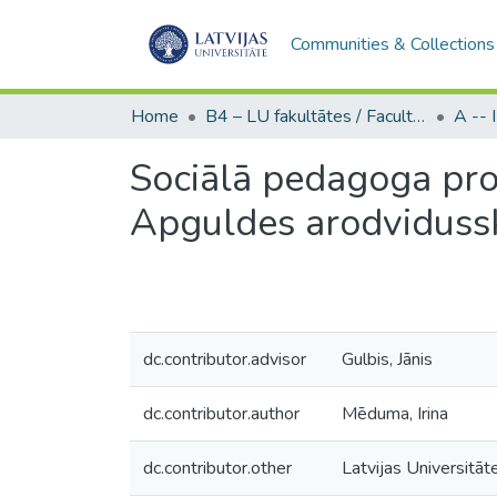
Communities & Collections
Home
B4 – LU fakultātes / Faculties of the UL
Sociālā pedagoga pro
Apguldes arodviduss
dc.contributor.advisor
Gulbis, Jānis
dc.contributor.author
Mēduma, Irina
dc.contributor.other
Latvijas Universitāt