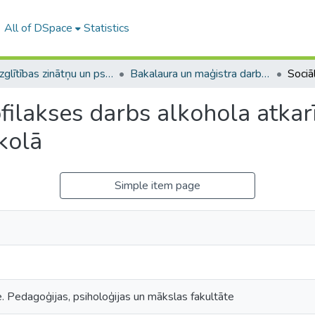
All of DSpace
Statistics
A -- Izglītības zinātņu un psiholoģijas fakultāte / Faculty of Education Sciences and Psychology
Bakalaura un maģistra darbi (PPMF) / Bachelor's and Master's theses
filakses darbs alkohola atka
kolā
Simple item page
e. Pedagoģijas, psiholoģijas un mākslas fakultāte