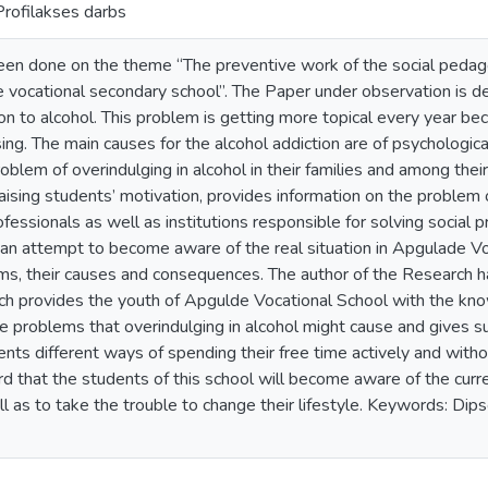
Profilakses darbs
en done on the theme “The preventive work of the social pedago
e vocational secondary school”. The Paper under observation is d
on to alcohol. This problem is getting more topical every year b
ing. The main causes for the alcohol addiction are of psychological
oblem of overindulging in alcohol in their families and among thei
ising students’ motivation, provides information on the problem of
ofessionals as well as institutions responsible for solving social 
n attempt to become aware of the real situation in Apgulade Vo
ems, their causes and consequences. The author of the Research
ch provides the youth of Apgulde Vocational School with the kno
the problems that overindulging in alcohol might cause and gives
nts different ways of spending their free time actively and witho
d that the students of this school will become aware of the curre
ll as to take the trouble to change their lifestyle. Keywords: Dip