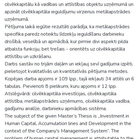
cilvēkkapitālu kā vadības un attīstības objektu uzņēmumā un
apzināt cilvēkkapitāla ieguldījumu virzienus metālapstrādes
uzņēmumā.
Pētījuma laikā iegūtie rezultāti parādīja, ka metālapstrādes
specifika paredz noteiktu līdzekļu ieguldīšanu darbinieku
drošībā, veselībā un apmācībā, kur pirmie divi aspekti pilda
atbalsta funkciju, bet trešais - orientēts uz cilvēkkapitāla
attīstību un uzkrāšanu.
Darbs sastāv no trijām daļām un iekļauj sevī gadījuma izpēti,
pielietojot kvalitatīvās un kvantitatīvās pētījuma metodes.
Kopējais darba apjoms ir 109 lpp., tajā iekļauti 34 attēli un 6
tabulas. Pievienoti 8 pielikumi, kuru apjoms ir 12 lpp.
Atslēgvārdi: cilvēkkapitāla investīcijas, cilvēkkapitāla
attīstība, metālapstrādes uzņēmums, cilvēkkapitāla vadība,
gadījumu analīze, darbinieku apmācības sistēma.
The subject of the given Master’s Thesis is „Investment in
Human Capital, Accumulation lines and Development in the
context of the Company's Management System”. The
problem of human capital management is attributable to the