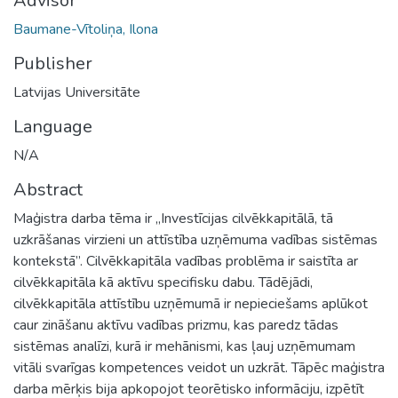
Advisor
Baumane-Vītoliņa, Ilona
Publisher
Latvijas Universitāte
Language
N/A
Abstract
Maģistra darba tēma ir „Investīcijas cilvēkkapitālā, tā
uzkrāšanas virzieni un attīstība uzņēmuma vadības sistēmas
kontekstā”. Cilvēkkapitāla vadības problēma ir saistīta ar
cilvēkkapitāla kā aktīvu specifisku dabu. Tādējādi,
cilvēkkapitāla attīstību uzņēmumā ir nepieciešams aplūkot
caur zināšanu aktīvu vadības prizmu, kas paredz tādas
sistēmas analīzi, kurā ir mehānismi, kas ļauj uzņēmumam
vitāli svarīgas kompetences veidot un uzkrāt. Tāpēc maģistra
darba mērķis bija apkopojot teorētisko informāciju, izpētīt