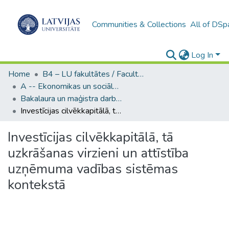
Communities & Collections
All of DSp
Log In
Home
B4 – LU fakultātes / Faculties of the UL
A -- Ekonomikas un sociālo zinātņu fakultāte / Faculty of Economics and Social Sciences
Bakalaura un maģistra darbi (ESZF) / Bachelor's and Master's theses
Investīcijas cilvēkkapitālā, tā uzkrāšanas virzieni un attīstība uzņēmuma vadības sistēmas kontekstā
Investīcijas cilvēkkapitālā, tā
uzkrāšanas virzieni un attīstība
uzņēmuma vadības sistēmas
kontekstā