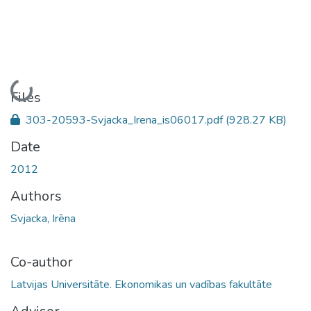
Loading...
Files
303-20593-Svjacka_Irena_is06017.pdf
(928.27 KB)
Date
2012
Authors
Svjacka, Irēna
Co-author
Latvijas Universitāte. Ekonomikas un vadības fakultāte