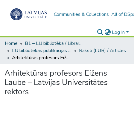
Communities & Collections
All of DSp
Log In
Home
B1 – LU bibliotēka / Library of the UL
LU bibliotēkas publikācijas / Publications of the University Library
Raksti (LUB) / Articles
Arhitektūras profesors Eižens Laube – Latvijas Universitātes rektors
Arhitektūras profesors Eižens
Laube – Latvijas Universitātes
rektors