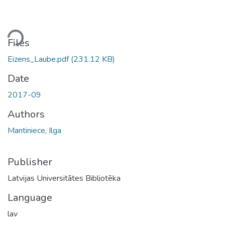
ding...
Files
Eizens_Laube.pdf
(231.12 KB)
Date
2017-09
Authors
Mantiniece, Ilga
Publisher
Latvijas Universitātes Bibliotēka
Language
lav