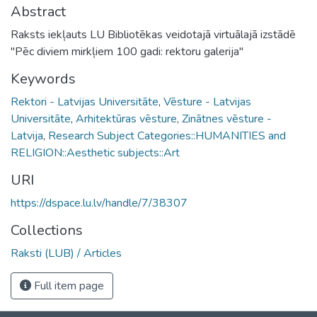
Abstract
Raksts iekļauts LU Bibliotēkas veidotajā virtuālajā izstādē
"Pēc diviem mirkļiem 100 gadi: rektoru galerija"
Keywords
Rektori - Latvijas Universitāte
,
Vēsture - Latvijas
Universitāte
,
Arhitektūras vēsture
,
Zinātnes vēsture -
Latvija
,
Research Subject Categories::HUMANITIES and
RELIGION::Aesthetic subjects::Art
URI
https://dspace.lu.lv/handle/7/38307
Collections
Raksti (LUB) / Articles
Full item page