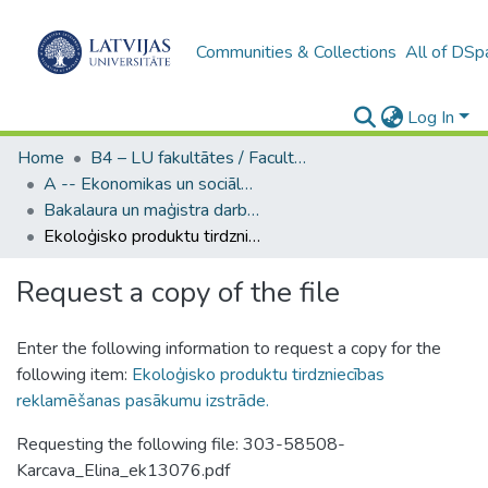
Communities & Collections
All of DSp
Log In
Home
B4 – LU fakultātes / Faculties of the UL
A -- Ekonomikas un sociālo zinātņu fakultāte / Faculty of Economics and Social Sciences
Bakalaura un maģistra darbi (ESZF) / Bachelor's and Master's theses
Ekoloģisko produktu tirdzniecības reklamēšanas pasākumu izstrāde.
Request a copy of the file
Enter the following information to request a copy for the
following item:
Ekoloģisko produktu tirdzniecības
reklamēšanas pasākumu izstrāde.
Requesting the following file: 303-58508-
Karcava_Elina_ek13076.pdf