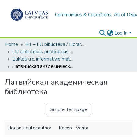
Communities & Collections
All of DSp
Log In
Home
B1 – LU bibliotēka / Library of the UL
LU bibliotēkas publikācijas / Publications of the University Library
Bukleti u.c. informatīvie materiāli (LUB) / Booklets and other informational materials
Латвийская академическая библиотека
Латвийская академическая
библиотека
Simple item page
dc.contributor.author
Kocere, Venta