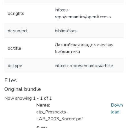
info:eu-
dc.rights
repo/semantics/openAccess
dc.subject
bibliotēkas
Латвийская академическая
dc.title
библиотека
dc.type
info:eu-repo/semantics/article
Files
Original bundle
Now showing
1 - 1 of 1
Name:
Down
atp_Prospekts-
load
LAB_2003_Kocere.pdf