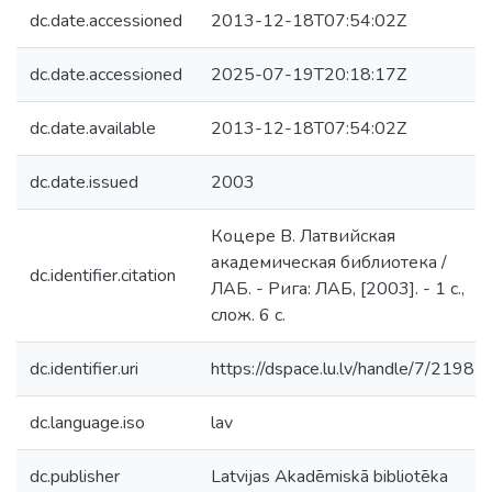
dc.date.accessioned
2013-12-18T07:54:02Z
dc.date.accessioned
2025-07-19T20:18:17Z
dc.date.available
2013-12-18T07:54:02Z
dc.date.issued
2003
Коцере В. Латвийская
академическая библиотека /
dc.identifier.citation
ЛАБ. - Рига: ЛАБ, [2003]. - 1 с.,
слож. 6 с.
dc.identifier.uri
https://dspace.lu.lv/handle/7/2198
dc.language.iso
lav
dc.publisher
Latvijas Akadēmiskā bibliotēka