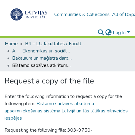
Communities & Collections
All of DSp
Log In
Home
B4 – LU fakultātes / Faculties of the UL
A -- Ekonomikas un sociālo zinātņu fakultāte / Faculty of Economics and Social Sciences
Bakalaura un maģistra darbi (ESZF) / Bachelor's and Master's theses
Bīstamo sadzīves atkritumu apsaimniekošanas sistēma Latvijā un tās tālākas pilnveides iespējas
Request a copy of the file
Enter the following information to request a copy for the
following item:
Bīstamo sadzīves atkritumu
apsaimniekošanas sistēma Latvijā un tās tālākas pilnveides
iespējas
Requesting the following file: 303-9750-