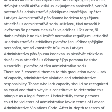
dzīvojot sociāli aktīvu dzīvi un iekļaujoties sabiedrībā, var būt
potenciālās administratīvā pārkāpuma izdarītājas. Izpētot
Latvijas Administratīvā pārkāpuma kodeksa regulējumu
attiecībā uz administratīvā soda uzlikšanu, tikai nosacīti ir
ievērotas šo personu tiesiskās vajadzības. Līdz ar to, šī
darba mērķis ir ne tikai izpētīt normatīvo regulējumu attiecībā
uz administratīvās atbildības piemērošanu rīcībnespējīgām
personām, bet arī konstatēt trūkumus Latvijas
Administratīvo pārkāpumu kodeksa un piedāvāt efektīvus
risinājumus attiecībā uz rīcībnespējīgo personu tiesisko
aizsardzību, piemērojot tām administratīvo sodu.
There are 3 essential themes to this graduation work – lack
of capacity, administrative violation and administrative
responsibility. Those who lack capacity should be recognized
as equal and that’s why it is constitutive to determine this
principle as a legal frontier. Undoubtfully these persons
could be violators of administrative law in terms of Latvian
Administrative Violations Code. After in-depth research of