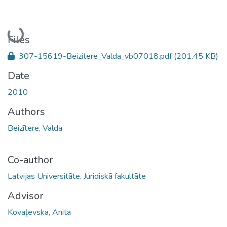
Loading...
Files
307-15619-Beizitere_Valda_vb07018.pdf
(201.45 KB)
Date
2010
Authors
Beizītere, Valda
Co-author
Latvijas Universitāte. Juridiskā fakultāte
Advisor
Kovaļevska, Anita