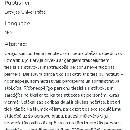
Publisher
Latvijas Universitāte
Language
N/A
Abstract
Garīgo slimību tēma nenoliedzami pelna plašas sabiedrības
uzmanību, jo Latvijā cilvēku ar garīgiem traucējumiem
tiesiskais stāvoklis ir satraucošs personu nevienlīdzības
piemērs. Bakalaura darbā tiks apskatīti trīs tiesību institūti –
rīcībnespēja, administratīvais pārkāpums un administratīvā
atbildība. Rīcībnespējīgo personu tiesiskais stāvoklis ir
sarežģīts ne tikai ar to, ka tas attiecas uz personām, kuras
vienmēr lielākai sabiedrības daļai ir bijušas neērtas, bet arī
tieši tāpēc, ka likumdevējam, paredzot tiesisko regulējumu
attiecībā uz šo personu grupu, patiesi ir jāievēro viņu
ierobežotās psihiskās spējas un no tām izrietošās personu
tiesiskās aizsardzības vajadzības. Rīcībnespējīgās personas,