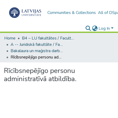
Communities & Collections
All of DSp
Log In
Home
B4 – LU fakultātes / Faculties of the UL
A -- Juridiskā fakultāte / Faculty of Law
Bakalaura un maģistra darbi (JF) / Bachelor's and Master's theses
Rīcībsnepējīgo personu administratīvā atbildība.
Rīcībsnepējīgo personu
administratīvā atbildība.