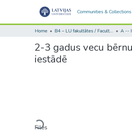
Communities & Collections
Home
B4 – LU fakultātes / Faculties of the UL
2-3 gadus vecu bērnu
iestādē
Loading...
Files