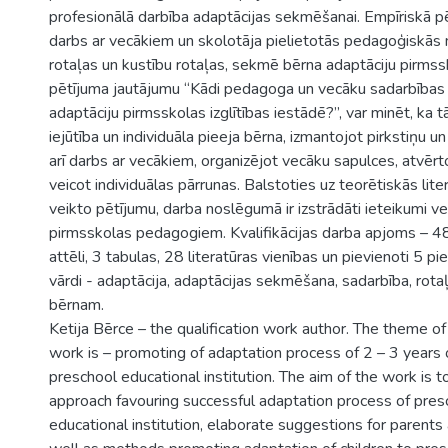
profesionālā darbība adaptācijas sekmēšanai. Empīriskā pē
darbs ar vecākiem un skolotāja pielietotās pedagoģiskās 
rotaļas un kustību rotaļas, sekmē bērna adaptāciju pirmss
pētījuma jautājumu “Kādi pedagoga un vecāku sadarbības
adaptāciju pirmsskolas izglītības iestādē?”, var minēt, ka 
iejūtība un individuāla pieeja bērna, izmantojot pirkstiņu un
arī darbs ar vecākiem, organizējot vecāku sapulces, atvērt
veicot individuālas pārrunas. Balstoties uz teorētiskās liter
veikto pētījumu, darba noslēgumā ir izstrādāti ieteikumi v
pirmsskolas pedagogiem. Kvalifikācijas darba apjoms – 4
attēli, 3 tabulas, 28 literatūras vienības un pievienoti 5 pi
vārdi - adaptācija, adaptācijas sekmēšana, sadarbība, rotaļa
bērnam.
Ketija Bērce – the qualification work author. The theme of 
work is – promoting of adaptation process of 2 – 3 years o
preschool educational institution. The aim of the work is t
approach favouring successful adaptation process of presc
educational institution, elaborate suggestions for parents