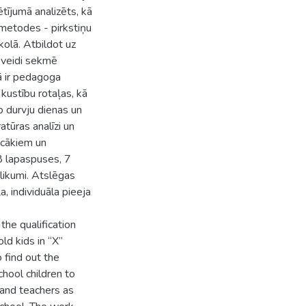
tījumā analizēts, kā
metodes - pirkstiņu
kolā. Atbildot uz
 veidi sekmē
tā ir pedagoga
 kustību rotaļas, kā
o durvju dienas un
atūras analīzi un
ecākiem un
8 lapaspuses, 7
elikumi. Atslēgas
, individuāla pieeja
the qualification
ld kids in “X”
o find out the
hool children to
 and teachers as