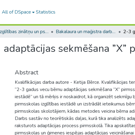
All of DSpace
Statistics
A -- Izglītības zinātņu un psiholoģijas fakultāte / Faculty of Education Sciences and Psychology
Bakalaura un maģistra darbi (PPMF) / Bachelor's and Master's theses
 adaptācijas sekmēšana ”X” pi
Abstract
Kvalifikācijas darba autore - Ketija Bērce. Kvalifikācijas 
“2-3 gadus vecu bērnu adaptācijas sekmēšana ”X” pirmssk
iestādē” un tā mērķis ir noskaidrot, kā organizēt sekmīgu 
pirmsskolas izglītības iestādē un izstrādāt ieteikumus bē
pirmsskolas skolotājiem, kādas metodes veicina bērna ada
Darbs sastāv no teorētiskās daļas, kurā tika analizēts ada
raksturots adaptācijas process pirmsskolā. Tika apskatītas
pirmsskolas un ģimenes iespējas adaptācijas veicināšanai 