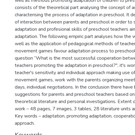
well as methods promoting adaptation of children to pre
consists of the theoretical part analysing the concept of 
characterising the process of adaptation in preschool. It d
of interaction between parents and preschool in order to
adaptation and profesional skills of preschool teachers ai
adaptation. The following empiric part analyses how the 
well as the application of pedagogical methods of teacher
movement games favour adaptation process to preschool
question “What is the most successful cooperation betw
teachers promoting the adaptation in preschool?'', it's wo
teacher's sensitivity and individual approach making use of
movement games, work with the parents organizing meet
days, individual negotiations. In the conclusion there hav
suggestions for parents and preschool teachers based on
theoretical literature and personal investigations. Extent o
work – 48 pages, 7 images, 3 tables, 28 literature units 
Key words – adaptation, promoting adaptation, cooperatio
approach.
Keywords