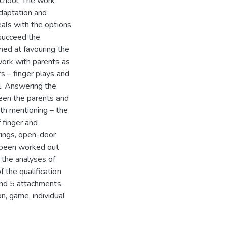
school. The work
adaptation and
eals with the options
 succeed the
med at favouring the
work with parents as
s – finger plays and
. Answering the
een the parents and
rth mentioning – the
 finger and
ings, open-door
e been worked out
 the analyses of
f the qualification
and 5 attachments.
n, game, individual