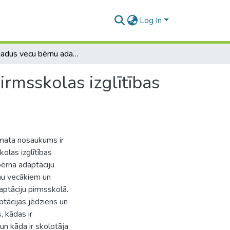
Log In
2-3 gadus vecu bērnu adaptācijas sekmēšana ”X” pirmsskolas izglītības iestādē
rmsskolas izglītības
temata nosaukums ir
olas izglītības
bērna adaptāciju
rnu vecākiem un
ptāciju pirmsskolā.
ptācijas jēdziens un
, kādas ir
un kāda ir skolotāja