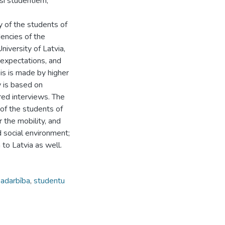
esi studentiem,
y of the students of
dencies of the
niversity of Latvia,
r expectations, and
is is made by higher
y is based on
red interviews. The
 of the students of
r the mobility, and
d social environment;
to Latvia as well.
sadarbība
,
studentu