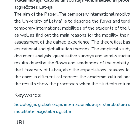
akadēmiskajā, kultūras un sociālajā vidē, analizēti arī proc
atgriežoties Latvijā.
The aim of the Paper „The temporary international mobilit
the University of Latvia” is to describe the flows and ten
temporary international mobilities of the students of the U
as well as find out the main reasons for the mobility, thei
assessment of the gained experience. The theoretical bas
educational and globalization theories. The empirical stud
document analysis, quantitative surveys and semi-structu
results describe the flows and tendencies of the mobility
the University of Latvia, also the expectations, reasons fo
the gains in different categories: the academic, cultural an
the results show the processes when the students return 
Keywords
Socioloģija
,
globalizācija
,
internacionalizācija
,
starpkultūru 
mobilitāte
,
augstākā izglītība
URI