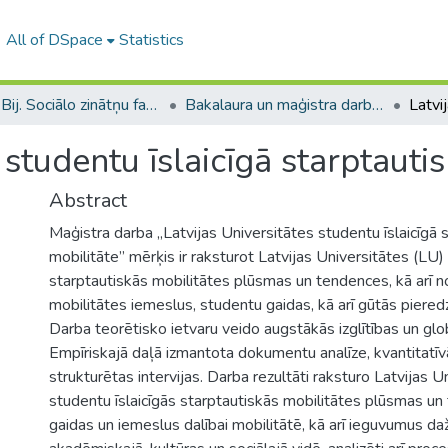
All of DSpace
Statistics
B --- Bij. Sociālo zinātņu fakultātes noslēguma darbi / Faculty of Social Sciences - Graduate works
Bakalaura un maģistra darbi (SZF) / Bachelor's and Master's theses
 studentu īslaicīgā starptauti
Abstract
Maģistra darba „Latvijas Universitātes studentu īslaicīgā 
mobilitāte” mērķis ir raksturot Latvijas Universitātes (LU)
starptautiskās mobilitātes plūsmas un tendences, kā arī 
mobilitātes iemeslus, studentu gaidas, kā arī gūtās piere
Darba teorētisko ietvaru veido augstākās izglītības un globa
Empīriskajā daļā izmantota dokumentu analīze, kvantitatīv
strukturētas intervijas. Darba rezultāti raksturo Latvijas U
studentu īslaicīgās starptautiskās mobilitātes plūsmas u
gaidas un iemeslus dalībai mobilitātē, kā arī ieguvumus da