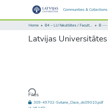
Communities & Collections
Home
B4 – LU fakultātes / Faculties of the UL
Latvijas Universitātes
Loading...
Files
309-49702-Svilane_Dace_ds09010.pdf