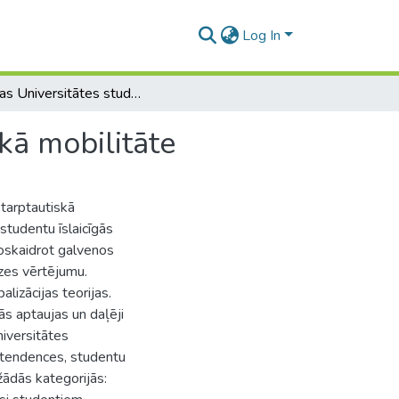
Log In
Latvijas Universitātes studentu īslaicīgā starptautiskā mobilitāte
skā mobilitāte
starptautiskā
 studentu īslaicīgās
noskaidrot galvenos
dzes vērtējumu.
lizācijas teorijas.
ās aptaujas un daļēji
niversitātes
n tendences, studentu
žādās kategorijās: