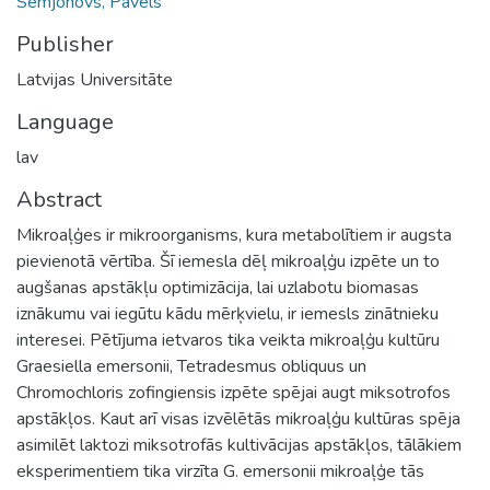
Semjonovs, Pāvels
Publisher
Latvijas Universitāte
Language
lav
Abstract
Mikroaļģes ir mikroorganisms, kura metabolītiem ir augsta
pievienotā vērtība. Šī iemesla dēļ mikroaļģu izpēte un to
augšanas apstākļu optimizācija, lai uzlabotu biomasas
iznākumu vai iegūtu kādu mērķvielu, ir iemesls zinātnieku
interesei. Pētījuma ietvaros tika veikta mikroaļģu kultūru
Graesiella emersonii, Tetradesmus obliquus un
Chromochloris zofingiensis izpēte spējai augt miksotrofos
apstākļos. Kaut arī visas izvēlētās mikroaļģu kultūras spēja
asimilēt laktozi miksotrofās kultivācijas apstākļos, tālākiem
eksperimentiem tika virzīta G. emersonii mikroaļģe tās