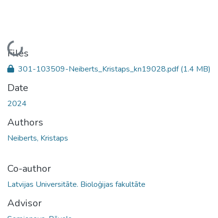
Loading...
Files
301-103509-Neiberts_Kristaps_kn19028.pdf
(1.4 MB)
Date
2024
Authors
Neiberts, Kristaps
Co-author
Latvijas Universitāte. Bioloģijas fakultāte
Advisor