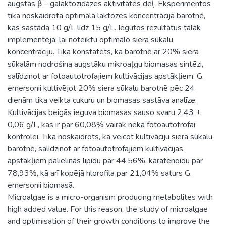
augstās β – galaktozidāzes aktivitātes dēļ. Eksperimentos
tika noskaidrota optimālā laktozes koncentrācija barotnē,
kas sastāda 10 g/L līdz 15 g/L. Iegūtos rezultātus tālāk
implementēja, lai noteiktu optimālo siera sūkalu
koncentrāciju. Tika konstatēts, ka barotnē ar 20% siera
sūkalām nodrošina augstāku mikroaļģu biomasas sintēzi,
salīdzinot ar fotoautotrofajiem kultivācijas apstākļiem. G.
emersonii kultivējot 20% siera sūkalu barotnē pēc 24
dienām tika veikta cukuru un biomasas sastāva analīze.
Kultivācijas beigās ieguva biomasas sauso svaru 2,43 ±
0,06 g/L, kas ir par 60,08% vairāk nekā fotoautotrofai
kontrolei. Tika noskaidrots, ka veicot kultivāciju siera sūkalu
barotnē, salīdzinot ar fotoautotrofajiem kultivācijas
apstākļiem palielinās lipīdu par 44,56%, karatenoīdu par
78,93%, kā arī kopējā hlorofila par 21,04% saturs G.
emersonii biomasā.
Microalgae is a micro-organism producing metabolites with
high added value. For this reason, the study of microalgae
and optimisation of their growth conditions to improve the