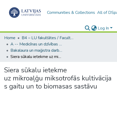
Communities & Collections
All of DSp
Log In
Home
B4 – LU fakultātes / Faculties of the UL
A -- Medicīnas un dzīvības zinātņu fakultāte / Faculty of Medicine and Life Sciences
Bakalaura un maģistra darbi (MDZF) / Bachelor's and Master's theses
Siera sūkalu ietekme uz mikroaļģu miksotrofās kultivācijas gaitu un to biomasas sastāvu
Siera sūkalu ietekme
uz mikroaļģu miksotrofās kultivācija
s gaitu un to biomasas sastāvu