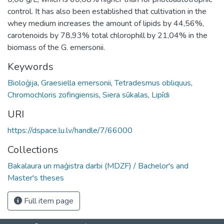
control. It has also been established that cultivation in the
whey medium increases the amount of lipids by 44,56%,
carotenoids by 78,93% total chlorophill by 21,04% in the
biomass of the G. emersonii.
Keywords
Bioloģija
,
Graesiella emersonii
,
Tetradesmus obliquus
,
Chromochloris zofingiensis
,
Siera sūkalas
,
Lipīdi
URI
https://dspace.lu.lv/handle/7/66000
Collections
Bakalaura un maģistra darbi (MDZF) / Bachelor's and
Master's theses
Full item page