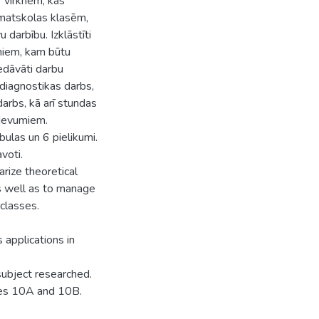
 virknēm, kas
amatskolas klasēm,
darbību. Izklāstīti
umiem, kam būtu
edāvāti darbu
: diagnostikas darbs,
arbs, kā arī stundas
zdevumiem.
bulas un 6 pielikumi.
voti.
rize theoretical
s well as to manage
 classes.
 applications in
subject researched.
sses 10A and 10B.