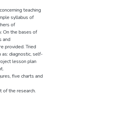
concerning teaching
mple syllabus of
hers of
. On the bases of
s and
e provided. Tried
as: diagnostic, self-
roject lesson plan
t.
ures, five charts and
t of the research.