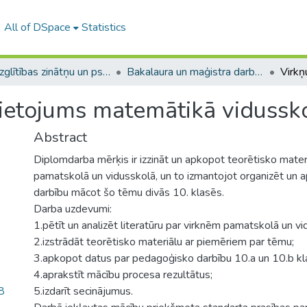
All of DSpace
Statistics
A -- Izglītības zinātņu un psiholoģijas fakultāte / Faculty of Education Sciences and Psychology
Bakalaura un maģistra darbi (PPMF) / Bachelor's and Master's theses
 lietojums matemātikā vidussk
Abstract
Diplomdarba mērķis ir izzināt un apkopot teorētisko mater
pamatskolā un vidusskolā, un to izmantojot organizēt un a
darbību mācot šo tēmu divās 10. klasēs.
Darba uzdevumi:
1.pētīt un analizēt literatūru par virknēm pamatskolā un vi
2.izstrādāt teorētisko materiālu ar piemēriem par tēmu;
3.apkopot datus par pedagoģisko darbību 10.a un 10.b kl
4.aprakstīt mācību procesa rezultātus;
8
5.izdarīt secinājumus.