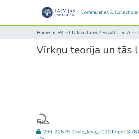
Communities & Collections
Home
B4 – LU fakultātes / Faculties of the UL
Virkņu teorija un tās
Loading...
Files
299-22879-Cirule_Ieva_ic11017.pdf
(478.