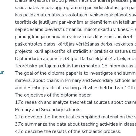
Darbā iekļautas mācību priekšmeta standarta prasības par
salīdzinātas ar paraugprogrammu gan vidusskolas, gan p
kas palīdz matemātikas skolotajam veiksmīgāk plānot savu 
teorētiskie jautājumi par virknēm ar piemēriem un ieteik
nepieciešams pievērst uzmanību mācot skaitļu virknes. Pi
paraugi, kuri jau ir novadīti vidusskolas klasē un izanalizēti
paškontroles darbs, kārtējas vērtēšanas darbs, ieskaites d
projekts, kurā aprakstīts kā strādāt ar praktiska satura u
Diplomdarba apjoms ir 39 lpp. Darbā iekļauti 4 attēli, 5 ta
Teorētisko jautājumu izklāstam izmantoti 15 informācijas a
 un
The goal of the diploma paper is to investigate and summa
material about chains in Primary and Secondary schools a
and describe practical teaching activities held in two 10th
The objectives of the diploma paper:
1.To research and analyze theoretical sources about chains
Primary and Secondary schools.
2.To develop the theoretical exemplified material on the 
3.To summarize the data about teaching activities in cla
4.To describe the results of the scholastic process.