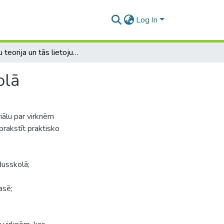
Log In
Virkņu teorija un tās lietojums matemātikā vidusskolā
olā
iālu par virknēm
prakstīt praktisko
dusskolā;
asē;