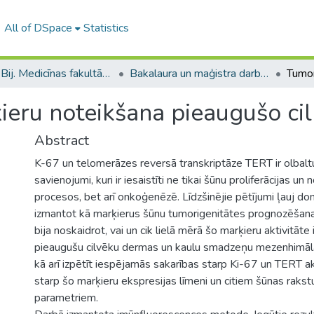
All of DSpace
Statistics
B --- Bij. Medicīnas fakultātes studentu noslēguma darbi / Faculty of Medicine - Graduate works
Bakalaura un maģistra darbi (MF) / Bachelor's and Master's theses
eru noteikšana pieaugušo cil
Abstract
K-67 un telomerāzes reversā transkriptāze TERT ir olbal
savienojumi, kuri ir iesaistīti ne tikai šūnu proliferācijas u
procesos, bet arī onkoģenēzē. Līdzšinējie pētījumi ļauj do
izmantot kā marķierus šūnu tumorigenitātes prognozēšanai
bija noskaidrot, vai un cik lielā mērā šo marķieru aktivitāte
pieaugušu cilvēku dermas un kaulu smadzeņu mezenhimāla
kā arī izpētīt iespējamās sakarības starp Ki-67 un TERT akt
starp šo marķieru ekspresijas līmeni un citiem šūnas raks
parametriem.