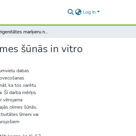
Log In
Tumorigenitātes marķieru noteikšana pieaugušo cilmes šūnās in vitro
mes šūnās in vitro
tumvielu dabas
n novecošanas
māt, ka tos varētu
. Šī darba mērķis
 ir vērojama
jās cilmes šūnās,
ivitātes līmeni vai
turojošiem