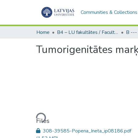
Communities & Collections
Home
B4 – LU fakultātes / Faculties of the UL
Tumorigenitātes marķi
Loading...
Files
308-39585-Popena_Ineta_ip08186.pdf