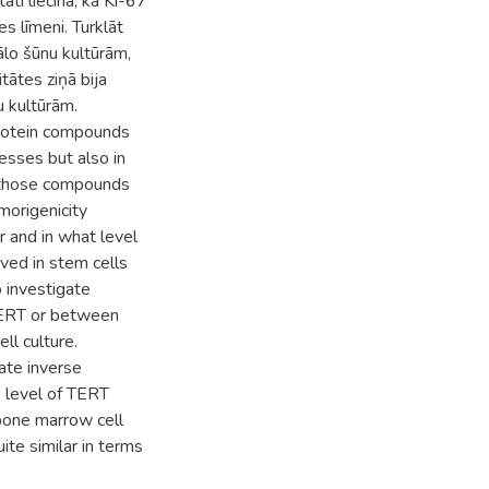
ti liecina, ka Ki-67
s līmeni. Turklāt
lo šūnu kultūrām,
ātes ziņā bija
u kultūrām.
protein compounds
cesses but also in
t those compounds
morigenicity
r and in what level
ved in stem cells
 investigate
 TERT or between
ll culture.
ate inverse
e level of TERT
 bone marrow cell
te similar in terms