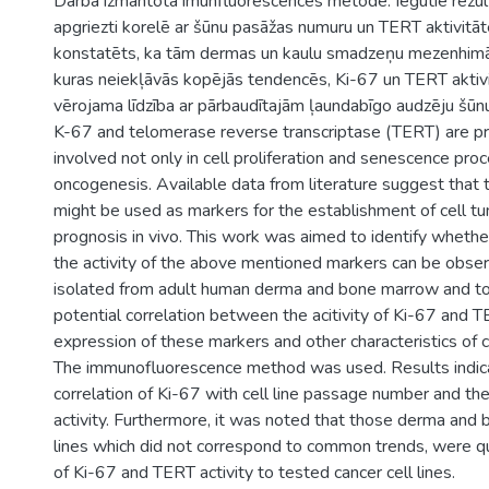
Darbā izmantota imūnfluorescences metode. Iegūtie rezultā
apgriezti korelē ar šūnu pasāžas numuru un TERT aktivitāte
konstatēts, ka tām dermas un kaulu smadzeņu mezenhimā
kuras neiekļāvās kopējās tendencēs, Ki-67 un TERT aktivit
vērojama līdzība ar pārbaudītajām ļaundabīgo audzēju šūn
K-67 and telomerase reverse transcriptase (TERT) are 
involved not only in cell proliferation and senescence pro
oncogenesis. Available data from literature suggest tha
might be used as markers for the establishment of cell tu
prognosis in vivo. This work was aimed to identify whethe
the activity of the above mentioned markers can be obser
isolated from adult human derma and bone marrow and to
potential correlation between the acitivity of Ki-67 and
expression of these markers and other characteristics of ce
The immunofluorescence method was used. Results indic
correlation of Ki-67 with cell line passage number and th
activity. Furthermore, it was noted that those derma and
lines which did not correspond to common trends, were qui
of Ki-67 and TERT activity to tested cancer cell lines.