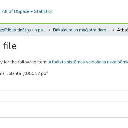
All of DSpace
Statistics
A -- Izglītības zinātņu un psiholoģijas fakultāte / Faculty of Education Sciences and Psychology
Bakalaura un maģistra darbi (PPMF) / Bachelor's and Master's theses
file
y for the following item:
Atbalsta sistēmas veidošana riska bēr
uma_Jolanta_jt05017.pdf