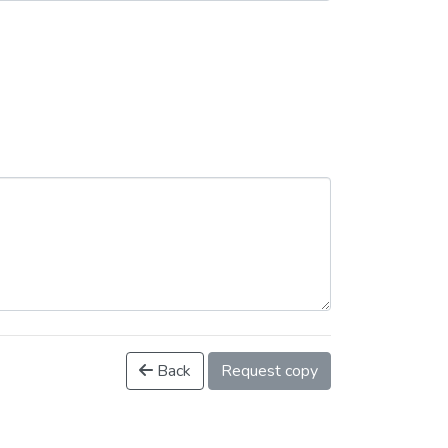
Back
Request copy