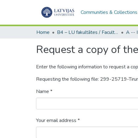
Communities & Collections
Home
B4 – LU fakultātes / Faculties of the UL
Request a copy of the 
Enter the following information to request a cop
Requesting the following file: 299-25719-Tir
Name *
Your email address *