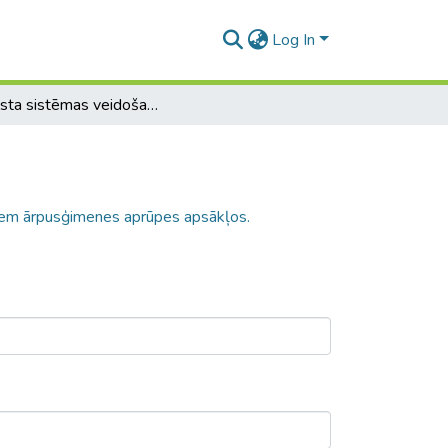
Log In
Atbalsta sistēmas veidošana riska bērniem ārpusģimenes aprūpes apsākļos.
niem ārpusģimenes aprūpes apsākļos.