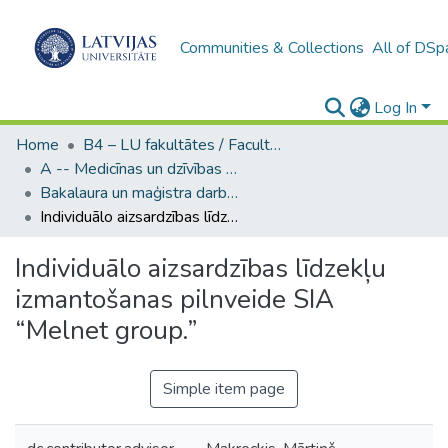
Communities & Collections
All of DSp
Log In
Home
B4 – LU fakultātes / Faculties of the UL
A -- Medicīnas un dzīvības zinātņu fakultāte / Faculty of Medicine and Life Sciences
Bakalaura un maģistra darbi (MDZF) / Bachelor's and Master's theses
Individuālo aizsardzības līdzekļu izmantošanas pilnveide SIA “Melnet group.”
Individuālo aizsardzības līdzekļu
izmantošanas pilnveide SIA
“Melnet group.”
Simple item page