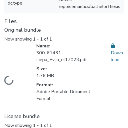
dc.type
repo/semantics/bachelorThesis
Files
Original bundle
Now showing
1 - 1 of 1
Name:
300-61431-
Down
Liepa_Evija_el17023.pdf
load
Size:
1.76 MB
ading...
Format:
Adobe Portable Document
Format
License bundle
Now showing
1 - 1 of 1