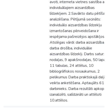
avoti, interneta vietnes saistība ar
individuālajiem aizsardzības
līdzekļiem. 2.Savākto datu pētīšana
analizēšana. Pētījumā secināts:
individuālo aizsardzības līdzekļu
izmantošanas pilnveidošana ir
iespējama pašreizējos apstākļos.
Atslēgas vārdi: darba aizsardzība,
darba drošība, individuālie
aizsardzības līdzekļi. Darbs satur: 9
nodaļas, 9 apakšnodaļas, 50 lapas
11 tabulas, 24 attēlus, 10
bibliogrāfiskos nosaukumus, 2
pielikumus Darba praktiskajā daļā
veikta anketēšana. Aptaujāts 61
darbinieks. Darba rezultāti apkopoti
izanalizēti, salīdzināti un attēloti
10.attēlos.