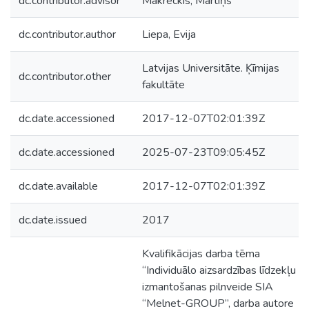
dc.contributor.advisor
Makreckis, Mārtiņš
dc.contributor.author
Liepa, Evija
Latvijas Universitāte. Ķīmijas
dc.contributor.other
fakultāte
dc.date.accessioned
2017-12-07T02:01:39Z
dc.date.accessioned
2025-07-23T09:05:45Z
dc.date.available
2017-12-07T02:01:39Z
dc.date.issued
2017
Kvalifikācijas darba tēma
“Individuālo aizsardzības līdzekļu
izmantošanas pilnveide SIA
“Melnet-GROUP”, darba autore