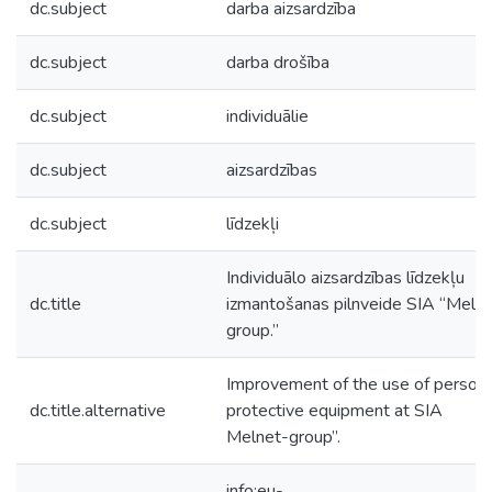
dc.subject
darba aizsardzība
dc.subject
darba drošība
dc.subject
individuālie
dc.subject
aizsardzības
dc.subject
līdzekļi
Individuālo aizsardzības līdzekļu
dc.title
izmantošanas pilnveide SIA “Meln
group.”
Improvement of the use of persona
dc.title.alternative
protective equipment at SIA
Melnet-group”.
info:eu-