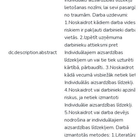
Individuālo aizsardzības līdzekļu
lietošanas nozīmi, lai sevi pasargāt
no traumām. Darba uzdevumi:
1.Noskaidrot kādiem darba vides
riskiem ir pakļauti darbinieki darba
vietās. 2.Izpētīt uzņēmuma
darbinieku attieksmi pret
dc.description.abstract
Individuālajiem aizsardzības
līdzekļiem un vai tie tiek uzturēti
kārtībā, pārbaudīti.. 3.Noskaidrot
kādā vecumā visbiežāk netiek lietot
Individuālās aizsardzības līdzekļi.
4.Noskaidrot vai darbinieki apzinās
riskus, ja netiek izmantoti
Individuālie aizsardzības līdzekļi.
5.Noskaidrot vai darba devējs
nodrošina ar individuālajiem
aizsardzības līdzekļiem. Darbā
izmantotās metodes: 1.Literatūras