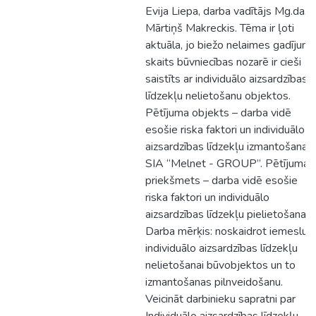
Evija Liepa, darba vadītājs Mg.da.
Mārtiņš Makreckis. Tēma ir ļoti
aktuāla, jo biežo nelaimes gadījum
skaits būvniecības nozarē ir cieši
saistīts ar individuālo aizsardzības
līdzekļu nelietošanu objektos.
Pētījuma objekts – darba vidē
esošie riska faktori un individuālo
aizsardzības līdzekļu izmantošana
SIA “Melnet - GROUP”. Pētījuma
priekšmets – darba vidē esošie
riska faktori un individuālo
aizsardzības līdzekļu pielietošana.
Darba mērķis: noskaidrot iemeslu
individuālo aizsardzības līdzekļu
nelietošanai būvobjektos un to
izmantošanas pilnveidošanu.
Veicināt darbinieku sapratni par