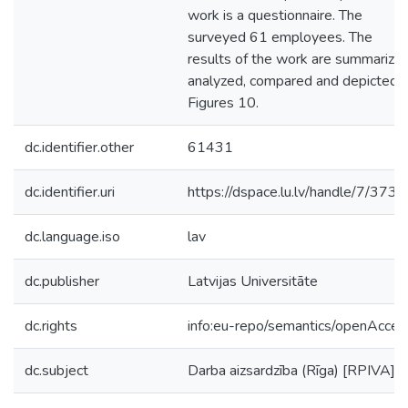
work is a questionnaire. The
surveyed 61 employees. The
results of the work are summarized
analyzed, compared and depicted i
Figures 10.
dc.identifier.other
61431
dc.identifier.uri
https://dspace.lu.lv/handle/7/373
dc.language.iso
lav
dc.publisher
Latvijas Universitāte
dc.rights
info:eu-repo/semantics/openAcces
dc.subject
Darba aizsardzība (Rīga) [RPIVA]