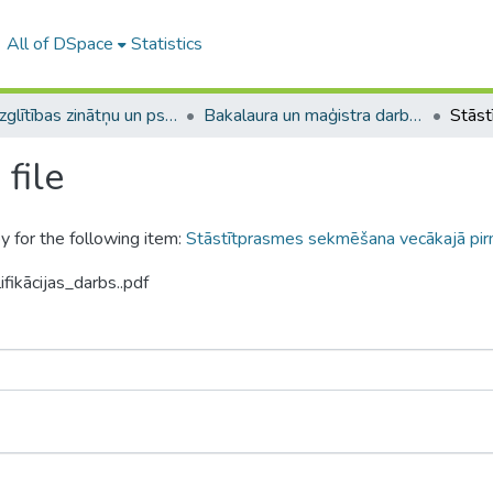
All of DSpace
Statistics
A -- Izglītības zinātņu un psiholoģijas fakultāte / Faculty of Education Sciences and Psychology
Bakalaura un maģistra darbi (PPMF) / Bachelor's and Master's theses
file
y for the following item:
Stāstītprasmes sekmēšana vecākajā pirm
fikācijas_darbs..pdf