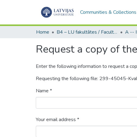
Communities & Collections
Home
B4 – LU fakultātes / Faculties of the UL
Request a copy of the 
Enter the following information to request a cop
Requesting the following file: 299-45045-Kvali
Name *
Your email address *