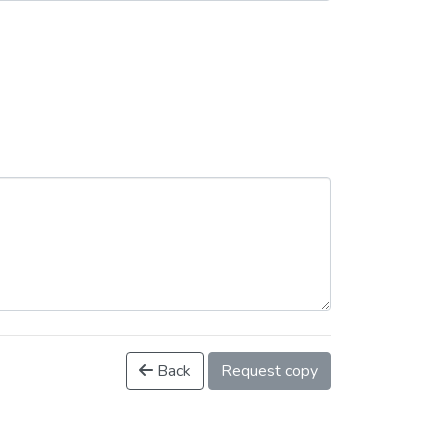
Back
Request copy