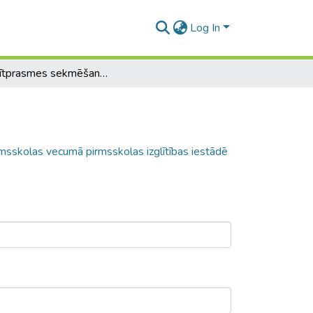
Log In
Stāstītprasmes sekmēšana vecākajā pirmsskolas vecumā pirmsskolas izglītības iestādē
sskolas vecumā pirmsskolas izglītības iestādē