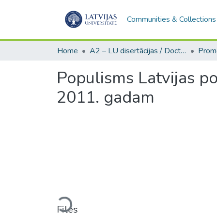
Communities & Collections
Home
A2 – LU disertācijas / Doctoral theses UL
Populisms Latvijas pol
2011. gadam
Loading...
Files