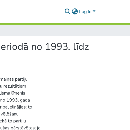
Log In
periodā no 1993. līdz
maiņas partiju
ju rezultātiem
lisma līmenis
ā no 1993. gada
alielinājies; to
kšvēlēšanu
kā to partiju
ušas pārstāvētas; jo