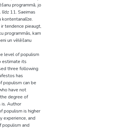
ēlēšanu programmā, jo
. līdz 11. Saeimas
 kontentanalīze.
 ir tendence pieaugt,
pēku programmās, kam
meni un vēlēšanu
he level of populism
o estimate its
osed three following
nifestos has
of populism can be
 who have not
 the degree of
 is. Author
of populism is higher
ry experience, and
of populism and