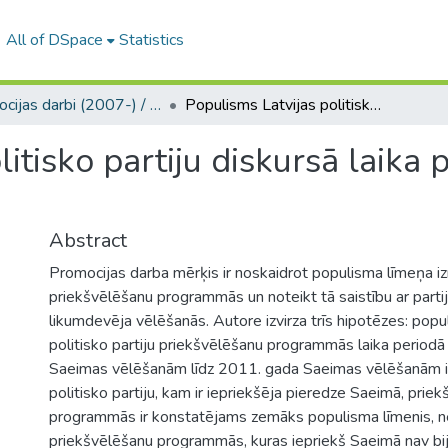
All of DSpace
Statistics
Promocijas darbi (2007-) / Theses PhD
Populisms Latvijas politisko partiju diskursā laika periodā no 1993. līdz 2011. gadam
itisko partiju diskursā laika 
Abstract
Promocijas darba mērķis ir noskaidrot populisma līmeņa iz
priekšvēlēšanu programmās un noteikt tā saistību ar parti
likumdevēja vēlēšanās. Autore izvirza trīs hipotēzes: popu
politisko partiju priekšvēlēšanu programmās laika period
Saeimas vēlēšanām līdz 2011. gada Saeimas vēlēšanām ir p
politisko partiju, kam ir iepriekšēja pieredze Saeimā, prie
programmās ir konstatējams zemāks populisma līmenis, ne
priekšvēlēšanu programmās, kuras iepriekš Saeimā nav bij