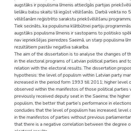
augstāks ir populisma līmenis attiecīgās partijas priekšv
lielāku balsu skaitu tā iegūst vēlēšanās. Darbā veikta no 5
vēlēšanām reģistrēto sarakstu priekšvēlēšanu programmu
Tiek secināts, ka populisma klātbūtnei partiju programmās
augstāks populisma līmenis ir sastopams to politisko s
nav iepriekšējas pieredzes Saeimā, un starp populisma lī
rezultātiem pastāv negatīva sakarība.
The aim of the dissertation is to analyse the changes of t
in the electoral programs of Latvian political parties and t
relation with the electoral results. The dissertation prop
hypothesis: the level of populism within Latvian party ma
increased in the period form 1993 till 2011; higher level 
observed within the manifestos of those political parties
previously received deputy seat in the Saeima; the higher
populism, the better that partie’s performance in elections
concludes that the level of populism has increased, level 
in the manifestos of parties without previous parliamenta
that there is a negative correlation between the degree 