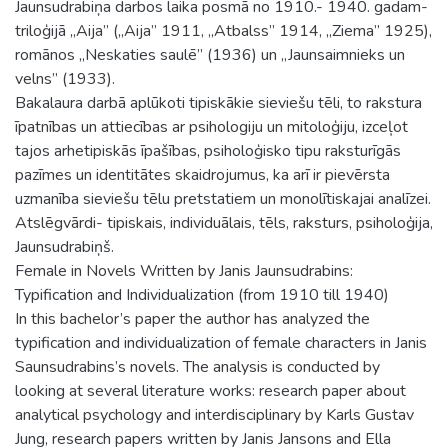
Jaunsudrabiņa darbos laika posmā no 1910.- 1940. gadam-
triloģijā „Aija” („Aija” 1911, „Atbalss” 1914, „Ziema” 1925),
romānos „Neskaties saulē” (1936) un „Jaunsaimnieks un
velns” (1933).
Bakalaura darbā aplūkoti tipiskākie sieviešu tēli, to rakstura
īpatnības un attiecības ar psihologiju un mitoloģiju, izceļot
tajos arhetipiskās īpašības, psiholoģisko tipu raksturīgās
pazīmes un identitātes skaidrojumus, ka arī ir pievērsta
uzmanība sieviešu tēlu pretstatiem un monolītiskajai analīzei.
Atslēgvārdi- tipiskais, individuālais, tēls, raksturs, psiholoģija,
Jaunsudrabiņš.
Female in Novels Written by Janis Jaunsudrabins:
Typification and Individualization (from 1910 till 1940)
In this bachelor’s paper the author has analyzed the
typification and individualization of female characters in Janis
Saunsudrabins’s novels. The analysis is conducted by
looking at several literature works: research paper about
analytical psychology and interdisciplinary by Karls Gustav
Jung, research papers written by Janis Jansons and Ella