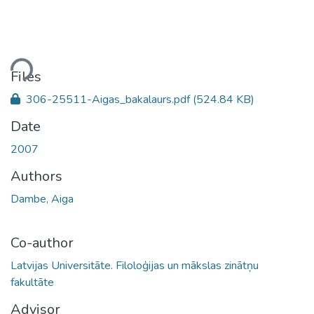
ding...
Files
306-25511-Aigas_bakalaurs.pdf
(524.84 KB)
Date
2007
Authors
Dambe, Aiga
Co-author
Latvijas Universitāte. Filoloģijas un mākslas zinātņu
fakultāte
Advisor