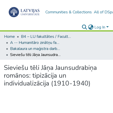
Communities & Collections
All of DSp
Log In
Home
B4 – LU fakultātes / Faculties of the UL
A -- Humanitāro zinātņu fakultāte / Faculty of Humanities
Bakalaura un maģistra darbi (HZF) / Bachelor's and Master's theses
Sieviešu tēli Jāņa Jaunsudrabiņa romānos: tipizācija un individualizācija (1910-1940)
Sieviešu tēli Jāņa Jaunsudrabiņa
romānos: tipizācija un
individualizācija (1910-1940)