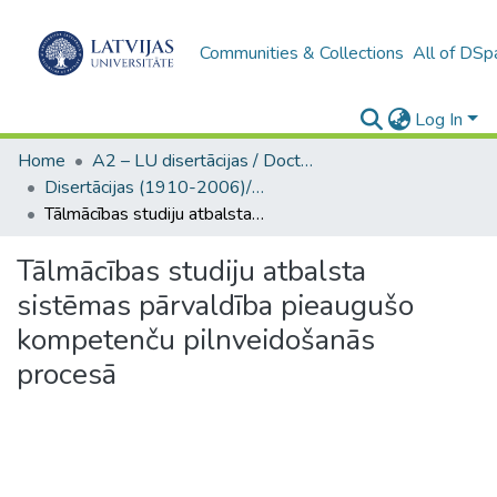
Communities & Collections
All of DSp
Log In
Home
A2 – LU disertācijas / Doctoral theses UL
Disertācijas (1910-2006)/ Doctoral Theses
Tālmācības studiju atbalsta sistēmas pārvaldība pieaugušo kompetenču pilnveidošanās procesā
Tālmācības studiju atbalsta
sistēmas pārvaldība pieaugušo
kompetenču pilnveidošanās
procesā