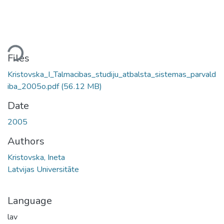
ding...
Files
Kristovska_I_Talmacibas_studiju_atbalsta_sistemas_parvald
iba_2005o.pdf
(56.12 MB)
Date
2005
Authors
Kristovska, Ineta
Latvijas Universitāte
Language
lav