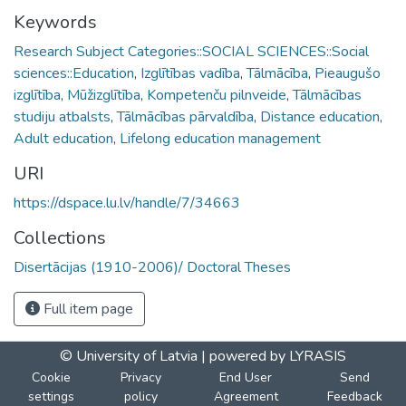
Keywords
Research Subject Categories::SOCIAL SCIENCES::Social
sciences::Education
,
Izglītības vadība
,
Tālmācība
,
Pieaugušo
izglītība
,
Mūžizglītība
,
Kompetenču pilnveide
,
Tālmācības
studiju atbalsts
,
Tālmācības pārvaldība
,
Distance education
,
Adult education
,
Lifelong education management
URI
https://dspace.lu.lv/handle/7/34663
Collections
Disertācijas (1910-2006)/ Doctoral Theses
Full item page
© University of Latvia |
powered by LYRASIS
Cookie
Privacy
End User
Send
settings
policy
Agreement
Feedback