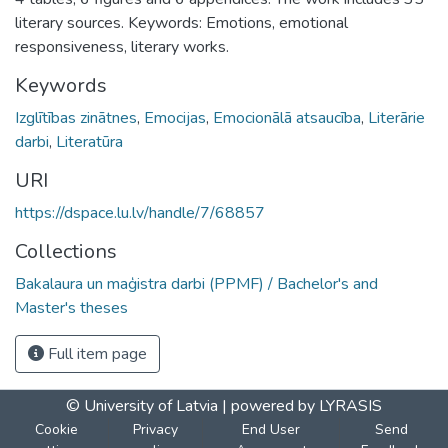
literary sources. Keywords: Emotions, emotional
responsiveness, literary works.
Keywords
Izglītības zinātnes
,
Emocijas
,
Emocionālā atsaucība
,
Literārie
darbi
,
Literatūra
URI
https://dspace.lu.lv/handle/7/68857
Collections
Bakalaura un maģistra darbi (PPMF) / Bachelor's and
Master's theses
Full item page
© University of Latvia |
powered by LYRASIS
Cookie
Privacy
End User
Send