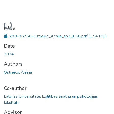
Loading...
Files
299-98758-Ostreiko_Annija_ao21056.pdf
(1.54 MB)
Date
2024
Authors
Ostreiko, Annija
Co-author
Latvijas Universitāte. Izglītības zinātņu un psiholoģijas
fakultāte
Advisor