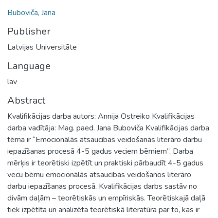
Buboviča, Jana
Publisher
Latvijas Universitāte
Language
lav
Abstract
Kvalifikācijas darba autors: Annija Ostreiko Kvalifikācijas
darba vadītāja: Mag. paed. Jana Buboviča Kvalifikācijas darba
tēma ir “Emocionālās atsaucības veidošanās literāro darbu
iepazīšanas procesā 4-5 gadus veciem bērniem”. Darba
mērķis ir teorētiski izpētīt un praktiski pārbaudīt 4-5 gadus
vecu bērnu emocionālās atsaucības veidošanos literāro
darbu iepazīšanas procesā. Kvalifikācijas darbs sastāv no
divām daļām – teorētiskās un empīriskās. Teorētiskajā daļā
tiek izpētīta un analizēta teorētiskā literatūra par to, kas ir