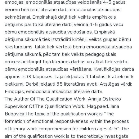
emocijas; emocionālās atsaucības veidošanās 4-5 gadus
veciem bērniem; literārie darbi emocionālās atsaucības
sekmēšanai. Empīriskajā daļā tiek veikts empīriskais
pētījums par to kā literārie darbi veicina 4-5 gadus vecu
bērnu emocionālās atsaucība veidošanos. Empīriskā
pētījuma sākumā tiek izstrādāti kritēriji, veikts grupas bērnu
raksturojums, tālāk tiek vērtēta bērnu emocionālā atsaucība
pētījuma sākumā, pēc tam tiek veikts pedagoģiskais
process iekļaujot tajā literāros darbus un atkal tiek veikta
bērnu emocionālās atsaucības vērtēšana. Kvalifikācijas darba
apjoms ir 39 lappuses. Tajā iekļautas 4 tabulas, 6 attēli un 6
pielikumi. Darbā iekļauti 35 literatūras avoti. Atslēgas vārdi:
Emocijas, emocionālā atsaucība, literārie darbi.
The Author Of The Qualification Work: Annija Ostreiko
Supervisor Of The Qualification Work: Mag.paed. Jana
Bubovica The topic of the qualification work is “The
formation of emotional responsiveness within the process
of literary work comprehension for children ages 4-5”. The
aim of the qualification work is to theoretically investigate