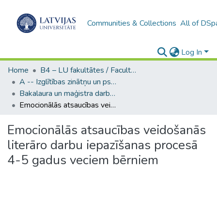
Communities & Collections
All of DSp
Log In
Home
B4 – LU fakultātes / Faculties of the UL
A -- Izglītības zinātņu un psiholoģijas fakultāte / Faculty of Education Sciences and Psychology
Bakalaura un maģistra darbi (PPMF) / Bachelor's and Master's theses
Emocionālās atsaucības veidošanās literāro darbu iepazīšanas procesā 4-5 gadus veciem bērniem
Emocionālās atsaucības veidošanās
literāro darbu iepazīšanas procesā
4-5 gadus veciem bērniem