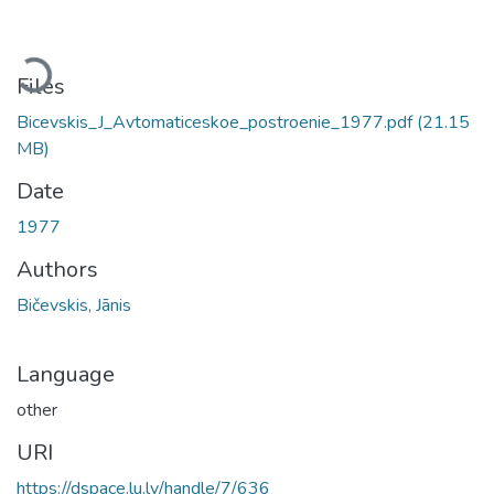
ading...
Files
Bicevskis_J_Avtomaticeskoe_postroenie_1977.pdf
(21.15
MB)
Date
1977
Authors
Bičevskis, Jānis
Language
other
URI
https://dspace.lu.lv/handle/7/636