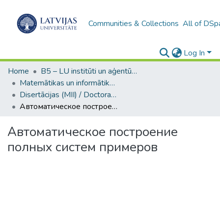
Communities & Collections
All of DSp
Log In
Home
B5 – LU institūti un aģentūras / Institutes and agencies of the UL
Matemātikas un informātikas institūts / Institute of Mathematics and Computer Science
Disertācijas (MII) / Doctoral Theses
Автоматическое построение полных систем примеров
Автоматическое построение
полных систем примеров